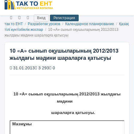
Вход
Регистрация
так то ЕНТ
/
Разработки уроков
/
Календарное планирование
/
Қазақ
тілі күнтізбелік жоспар
/
10 «А» сынып оқушыларының 2012/2013
жылдағы мәдини шараларға қатысуы
10 «А» сынып оқушыларының 2012/2013
жылдағы мәдини шараларға қатысуы
31.01.2013
3 293
0
10 «А» сынып оқушыларының 2012/2013 жылдағы
мәдини
шараларға қатысуы.
Мазмұны