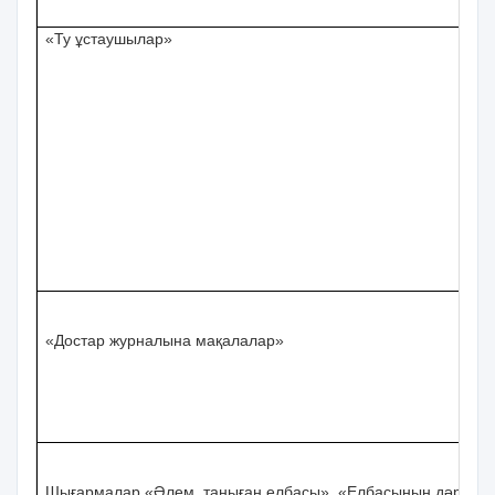
«Ту ұстаушылар»
«Достар журналына мақалалар»
Шығармалар «Әлем таныған елбасы», «Елбасының дәрісінен