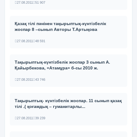
27.08.2011
51 907
Қазақ тілі пәнінен тақырыптық-күнтізбелік
жоспар 8 –сынып Авторы Т.Артықова
27.08.2011
48 591
Тақырыптық-күнтізбелік жоспар 3 сынып А.
Қайырбекова, «Атамұра» б-сы 2010 ж.
27.08.2011
43 746
Тақырыптық- күнтізбелік жоспар. 11 сынып қазақ
тілі .( қоғамдық – гуманитарлы...
27.08.2011
39 239