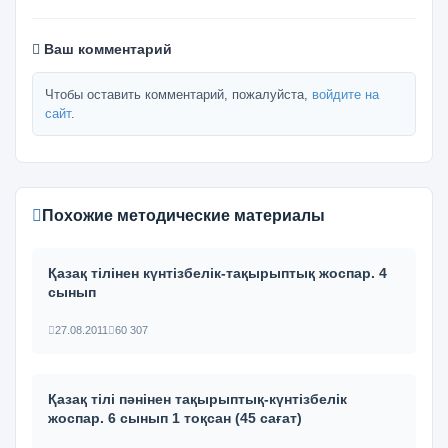
Ваш комментарий
Чтобы оставить комментарий, пожалуйста,
войдите на
сайт
.
Похожие методические материалы
Қазақ тілінен күнтізбелік-тақырыптық жоспар. 4
сынып
27.08.2011
60 307
Қазақ тілі пәнінен тақырыптық-күнтізбелік
жоспар. 6 сынып 1 тоқсан (45 сағат)