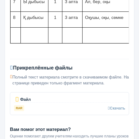
7
Ы дыбысы
1
3 апта
Ал, бер, оқы
8
Қ дыбысы
1
3 апта
Оқушы, оқы, сөмке
Прикреплённые файлы
Полный текст материала смотрите в скачиваемом файле. На
странице приведен только фрагмент материала.
Файл
Скачать
RAR
Вам помог этот материал?
Оценки помогают другим учителям находить лучшие планы уроков