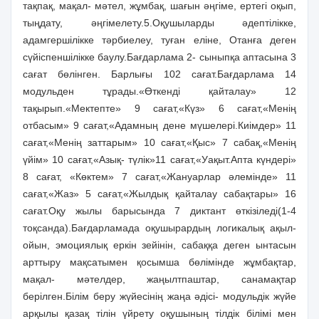
тақпақ, мақал- мәтел, жұмбақ, шағын әңгіме, ертегі оқып,
тыңдату, әңгімелету.5.Оқушыларды әдептілікке,
адамгершілікке тәрбиелеу, туған еліне, Отанға деген
сүйіспеншілікке баулу.Бағдарлама 2- сыныпқа аптасына 3
сағат бөлінген. Барлығы 102 сағат.Бағдарлама 14
модульден тұрады.«Өткенді қайталау» 12
тақырып.«Мектепте» 9 сағат,«Күз» 6 сағат,«Менің
отбасым» 9 сағат,«Адамның дене мүшелері.Киімдер» 11
сағат,«Менің заттарым» 10 сағат,«Қыс» 7 сабақ,«Менің
үйім» 10 сағат,«Азық- түлік»11 сағат,«Уақыт.Апта күндері»
8 сағат, «Көктем» 7 сағат,«Жануарлар әлемінде» 11
сағат,«Жаз» 5 сағат,«Жылдық қайталау сабақтары» 16
сағат.Оқу жылы барысында 7 диктант өткізіледі(1-4
тоқсанда).Бағдарламада оқушырардың логикалық ақыл-
ойын, эмоциялық еркін зейінін, сабаққа деген ынтасын
арттыру мақсатымен қосымша бөлімінде жұмбақтар,
мақал- мәтелдер, жаңылтпаштар, санамақтар
берілген.Білім беру жүйесінің жаңа әдісі- модульдік жүйе
арқылы қазақ тілін үйрету оқушының тілдік білімі мен