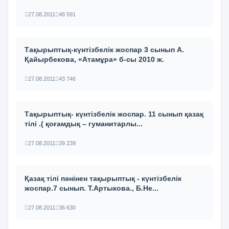
27.08.2011
48 591
Тақырыптық-күнтізбелік жоспар 3 сынып А.
Қайырбекова, «Атамұра» б-сы 2010 ж.
27.08.2011
43 746
Тақырыптық- күнтізбелік жоспар. 11 сынып қазақ
тілі .( қоғамдық – гуманитарлы...
27.08.2011
39 239
Қазақ тілі пәнінен тақырыптық - күнтізбелік
жоспар.7 сынып. Т.Артыкова., Б.Не...
27.08.2011
36 630