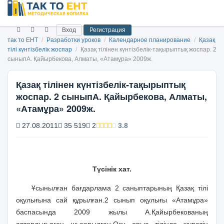
Вход
Регистрация
так то ЕНТ
/
Разработки уроков
/
Календарное планирование
/
Қазақ
тілі күнтізбелік жоспар
/
Қазақ тілінен күнтізбелік-тақырыптық жоспар. 2
сыныпА. Қайырбекова, Алматы, «Атамұра» 2009ж.
Қазақ тілінен күнтізбелік-тақырыптық
жоспар. 2 сыныпА. Қайырбекова, Алматы,
«Атамұра» 2009ж.
27.08.2011
35 519
2
3.8
Түсінік хат.
Ұсынылған бағдарлама 2 саныптарының Қазақ тілі
оқулығына сай құрылған.2 сынып оқулығы «Атамұра»
баспасында 2009 жылы А.Қайырбекованың