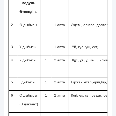
I модуль
Өткенді қ.
2
Ә дыбысы
1
1 апта
Әдемі, әліппе, дәптер
3
Ү дыбысы
1
1 апта
Үй, гүл, үш, сүт,
4
Ұ дыбысы
1
2 апта
Құс, ұя, ұшқыш, Ұлжан.
5
І дыбысы
1
2 апта
Біржан,кітап,кірпі,бір,түлкі,
6
Ө дыбысы
1
2 апта
Көйлек, көп сөздік, сөз, тө
(0 диктант)