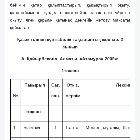
бейімін қатар қалыптастырып, қызықтырып оқыту,
қарапайымнан күрделіге жетелейтін қазақ тілін үйретіп
оқыту, яғни қарым- қатынас деңгейін жеткізу мақсаты
қойылған.
Қазақ тілінен күнтізбелік-тақырыптық жоспар. 2
сынып
А. Қайырбекова, Алматы, «Атамұра» 2009ж.
1тоқсан
Тақырып
Сағ.
Өткіз.
Лексика
№
сан.
мерзім
I тоқсан
1
Білім күні
1
1 апта
Мектеп, мұғалім, білім күн