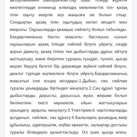
авторлығымен шығарылған.Оқу орыс тілінде жүретін
мектептерде егеменді еліміздің мемлекеттік тілі- қазақ
тілін оқыту өмірлік зор маңызға ие болып отыр.
Сондықтан қазақ тілін оқытудың негізгі міндеті мен
меқсаты: Оқушыларды қазақша сөйлету болып табылады.
Бағдарламаның басты мақсаты- бастауыш сынып
оқушыларын қазақ тілінде сөйлей білуге үйрету, сөздік
қорын дамыту, қазақ тіліне тән дыбыстарды дұрыс айтуға
жаттықтыру, өзіне берілген сұрақты тындап, түсініп, қысқа
жауап беруге белгілі бір дәрежеде жүйелі сөйлей білуге,
диалог түрінде әңгімелесе білуге үйрету.Бағдарламаның
мақсатын іске асыру жолдары:1.Дыбыс, сөз, сөйлам
туралы ұғымдарды біртіндеп меңгерту.2.Сөз құрап тұрған
дыбыстарды, дауысты, дауыссыз, жуан, жіңішке болып
бөлінетінін тиісті көрнекілік, ойын- жаттығуларын
орындату арқылы меңгерту.3.Үлестірмелі карточкаларды
қолданып, сөйлем, сөз құрату.4.Балаларға қоғамдық өмір
құбылысы, адмгершілік, еңбек әрекетін, халықтар достығы
туралы білімдерін қалыптастыру. Ол үшін қысқа өлең-