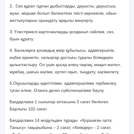
2.. Сөз құрап тұрған дыбыстарды, дауысты, дауыссыз,
жуан, жіңішке болып бөлінетінін тиісті көрнекілік, ойын-
жаттығуларын орындату арқылы меңгерту.
3. Үлестірмелі карточкаларды қолданып сөйлем, сөз,
буын құрату.
4. Балаларға қоғамдық өмір құбылысы, адамгершілік,
еңбек әрекетін, халықтар достығы туралы білімдерін
қалыптастыру. Ол үшін қысқа өлең-тақпақ, мақал-мәтел,
жұмбақ, шағын әңгіме, ертегі оқып, тыңдату, әңгімелету.
5.Оқушыларды әдептілікке, адамгершілікке тәрбиелеу,
туған еліне, Отанға деген сүйіспеншілікке баулу.
Бағдарлама 1 сыныпқа аптасына 3 сағат бөлінген.
Барлығы 102 сағат.
Бағдарлама 14 модульден тұрады. «Қоршаған орта.
Танысу» тақырыбына – 2 сағат, «Киімдер» - 2 сағат,