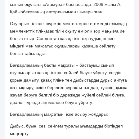
сынып оқулығы «Атамұра» баспасында 2008 жылы А.
Қайырбекованың авторлығымен шығарылған.
Оқу орыс тілінде жүретін мектептерде егеменді еліміздің
мемлекеттік тілі-қазақ тілін оқыту өмірлік зор маңызға ие
болып отыр. Сондықтан қазақ тілін оқытудың негізгі
міндеті мен мақсаты: оқушыларды қазақша сөйлету
болып табылады.
Бағдарламаның басты мақсаты – бастауыш сынып
оқушыларын қазақ тілінде сөйлей білуге үйрету, сөздік
қорын дамыту, қазақ тіліне тән дыбыстарды дұрыс айтуға
жаттықтыру, өзіне берілген сұрақты тыңдап, түсініп, қысқа
жауап беруге белгілі бір дәрежеде жүйелі сөйлей білуге,
диалог түрінде әңгімелесе білуге үйрету.
Бағдарламаның мақсатын іске асыру жолдары:
Дыбыс, буын, сөз, сөйлем туралы ұғымдарды біртіндеп
меңгерту.