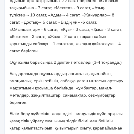
«Дыбыстар» тақырыбына 22 сағат берілген. «Отбасы»
тақырыбына - 7 сағат, «Мектеп» - 9 сағат, «Азық-
түліктер»- 10 сағат, «Адам»- 4 сағат, «Жануарлар»- 8
сағат, «Достық»- 5 сағат, «Біздің үй» -6 сағат,
«Ойыншықтар» - 6 сағат, «Күз» - 3 сағат, «Қыс» - 3 сағат,
«Көктем» - 3 сағат, «Жаз» - 2 сағат, тоқсан сайын
қорытынды сабаққа – 1 сағаттан, жылдық қайталауға – 4
сағат берілген.
Оқу жылы барысында 2 диктант өткізіледі (3-4 тоқсанда.)
Бағдарламада оқушылардың логикалық ақыл-ойын,
эмоциялық еркін зейінін, сабаққа деген ынтасын арттыру
мақсатымен қосымша бөлімінде жұмбақтар, мақал-
мәтелдер, жаңылтпаштар, санамақтар, сөзжұмбақтар
берілген.
Білім беру жүйесінің жаңа әдісі – модульдік жүйе арқылы
қазақ тілін үйрету оқушының тілдік білімі мен бейімін
қатар қалыптастырып, қызықтырып оқыту, қарапайымнан