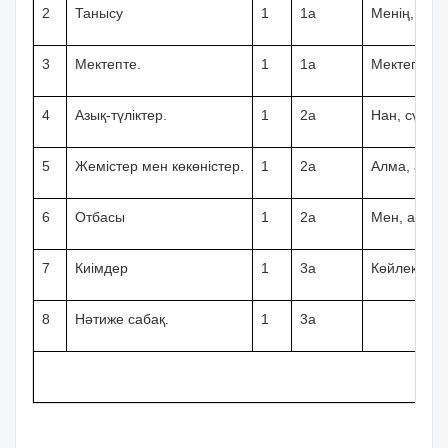
2
Танысу
1
1а
Менің, сені
3
Мектепте.
1
1а
Мектеп, сын
4
Азық-түліктер.
1
2а
Нан, сүт, ш
5
Жемістер мен көкөністер.
1
2а
Алма, алмұр
6
Отбасы
1
2а
Мен, ата, ә
7
Киімдер
1
3а
Көйлек, жей
8
Нәтиже сабақ.
1
3а