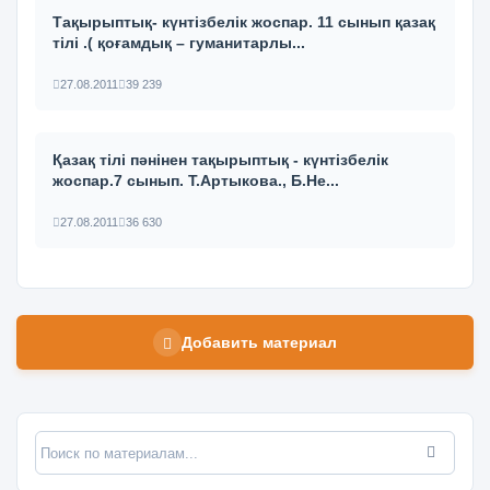
Тақырыптық- күнтізбелік жоспар. 11 сынып қазақ
тілі .( қоғамдық – гуманитарлы...
27.08.2011
39 239
Қазақ тілі пәнінен тақырыптық - күнтізбелік
жоспар.7 сынып. Т.Артыкова., Б.Не...
27.08.2011
36 630
Добавить материал