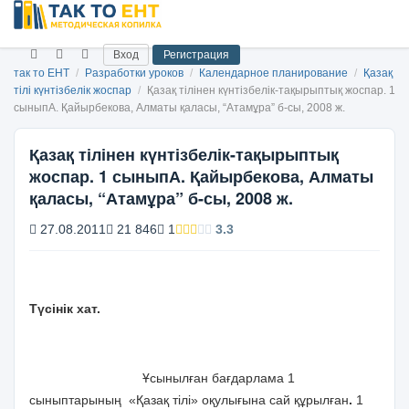
Вход
Регистрация
так то ЕНТ
/
Разработки уроков
/
Календарное планирование
/
Қазақ
тілі күнтізбелік жоспар
/
Қазақ тілінен күнтізбелік-тақырыптық жоспар. 1
сыныпА. Қайырбекова, Алматы қаласы, “Атамұра” б-сы, 2008 ж.
Қазақ тілінен күнтізбелік-тақырыптық
жоспар. 1 сыныпА. Қайырбекова, Алматы
қаласы, “Атамұра” б-сы, 2008 ж.
27.08.2011
21 846
1
3.3
Түсінік хат.
Ұсынылған бағдарлама 1
сыныптарының «Қазақ тілі» оқулығына сай құрылған
.
1