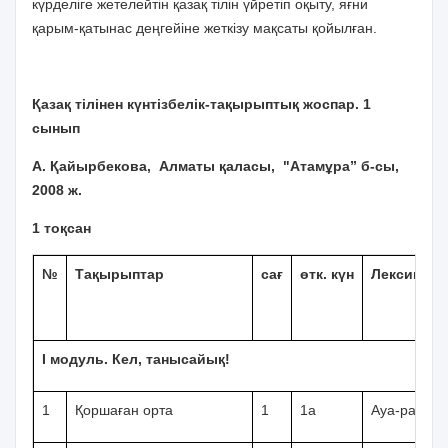
күрделіге жетелейтін қазақ тілін үйретіп оқыту, яғни
қарым-қатынас деңгейіне жеткізу мақсаты қойылған.
Қазақ тілінен күнтізбелік-тақырыптық жоспар. 1
сынып
А. Қайырбекова, Алматы қаласы, "Атамұра” б-сы,
2008 ж.
1 тоқсан
№
Тақырыптар
сағ
өтк. күн
Лексика
І модуль. Кел, танысайық!
1
Қоршаған орта
1
1а
Ауа-райы, о