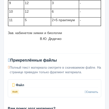
9
12
3
-
10
12
6
-
11
5
2+5 практикум
-
Зав. кабинетом химии и биологии
В.Ю. Дядечко
Прикреплённые файлы
Полный текст материала смотрите в скачиваемом файле. На
странице приведен только фрагмент материала.
Файл
Скачать
RAR
Вам помог этот материал?