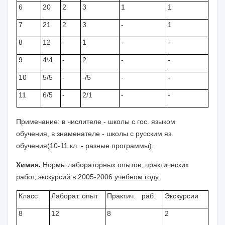
6
20
2
3
1
1
7
21
2
3
-
1
8
12
-
1
-
-
9
4\4
-
2
-
-
10
5/5
-
-/5
-
-
11
6/5
-
2/1
-
-
Примечание: в числителе - школы с гос. языком
обучения, в знаменателе - школы с русским яз.
обучения(10-11 кл. - разные программы).
Химия.
Нормы лабораторных опытов, практических
работ, экскурсий в 2005-2006
учебном году.
Класс
Лаборат. опыт
Практич. раб.
Экскурсии
8
12
8
2