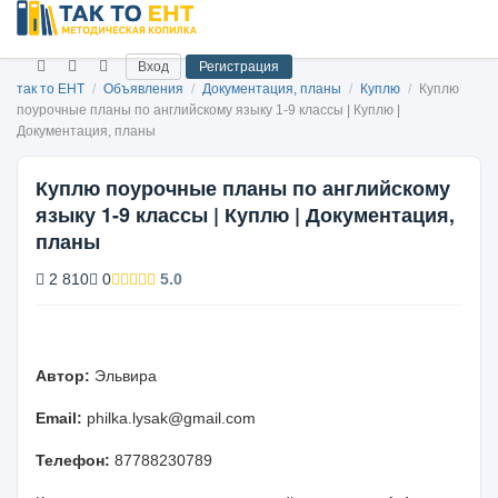
Вход
Регистрация
так то ЕНТ
/
Объявления
/
Документация, планы
/
Куплю
/
Куплю
поурочные планы по английскому языку 1-9 классы | Куплю |
Документация, планы
Куплю поурочные планы по английскому
языку 1-9 классы | Куплю | Документация,
планы
2 810
0
5.0
Автор:
Эльвира
Email:
philka.lysak@gmail.com
Телефон:
87788230789