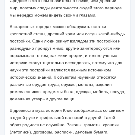
Средние века к нам значительно ближе, чем Древний
мир, поэтому следы дея­тельности людей этого периода
мы нередко можем видеть своими глазами.
В старинных городах можно обнаружить остатки
крепостной стены, древний храм или следы какой-нибудь
постройки. Одни люди окинут взглядом эти построй­ки и
равнодушно пройдут мимо, другие заинтересуются или
поразмыслят о том, как жили предки, и только ученые-
историки станут тщательно исследовать, пото­му что для
науки эти постройки являются важным источником
исторических зна­ний. К объектам изучения относятся
различные орудия труда, оружие, монеты, из­делия
ремесленников, предметы быта, одежда, мебель, посуда,
домашняя утварь и другие вещи.
В древности муза истории Клио изображалась со свитком
в одной руке и гри­фельной палочкой в другой. Такой
образ родился не случайно. Законы, грамоты, хроники
(летописи), договоры, расписки, деловые бумаги,