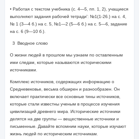
• Работая с текстом учебника (с. 4—5, пп. 1, 2), учащиеся
выполня­ют задания рабочей тетради': №1(1-26.) на с. 4,
№ 1 (3—4 б.) на с. 5, №1—2 (5—6 б.) на с. 5—6, задание
на с. 6 (9—10 б.).
3
Вводное слово
О жизни людей в прошлом мы узнаем по оставленным
ими следам, кото­рые называются историческими
источниками.
Комплекс источников, содержащих информацию о
Средневековье, весь­ма обширен и разнообразен. Он
включает практически все основные тины источников,
которые стали известны ученым в процессе изучения
цивилиза­ций древнего мира. Исторические источники
делятся на две группы — веще­ственные источники и
письменные. Давайте вспомним науки, которые изуча­ют
жизнь людей по историческим источникам.