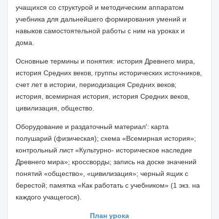
учащихся со струк­турой и методическим аппаратом
учебника для дальнейшего форми­рования умений и
навыков самостоятельной работы с ним на уроках и
дома.
Основные термины и понятия
: история Древнего мира,
история Средних веков, группы исторических источников,
счет лет в истории, периодизация Средних веков;
история, всемирная история, история Средних веков,
цивилизация, общество.
Оборудование и раздаточный материал':
карта
полушарий (физи­ческая); схема «Всемирная история»;
контрольный лист «Культурно- историческое наследие
Древнего мира»; кроссворды; запись на доске значений
понятий «общество», «цивилизация»; черный ящик с
бере­стой; памятка «Как работать с учебником» (1 экз. на
каждого учаще­гося).
План урока