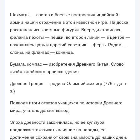
Шахматы — состав и боевые построения индийской
армии нашли отражение в этой известной игре. На доске
расставлялись костяные фигурки. Впереди стро­илась
фаланга пехоты — пешки, во второй линии — в центре —
находились царь и царский советник — ферзь. Рядом —
слоны, на флангах — конница.
Бумага, компас — изобретения Древнего Китая. Слово
«чай» китайского про­исхождения.
Древняя Греция — родина Олимпийских игр (776 г. до н.
э.)
Подводя итоги ответов учащихся по истории Древнего
мира, учи­тель делает
вывод.
Эпоха древности закончилась, но ее культура
продолжает оказы­вать влияние на народы, ее
достижения сохраняют свою значимость до наших дней.