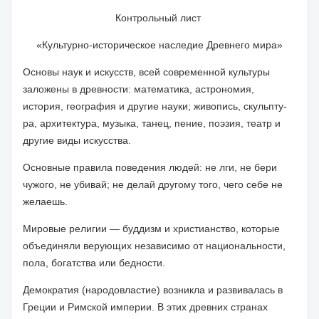
Контрольный лист
«Культурно-историческое наследие Древнего мира
»
Основы наук и искусств, всей современной культуры
заложены в древности: математика, астрономия,
история, география и другие науки; живопись, скульпту­
ра, архитектура, музыка, танец, пение, поэзия, театр и
другие виды искусства.
Основные правила поведения людей: не лги, не бери
чужого, не убивай; не де­лай другому того, чего себе не
желаешь.
Мировые религии — буддизм и христианство, которые
объединяли верующих независимо от национальности,
пола, богатства или бедности.
Демократия (народовластие) возникла и развивалась в
Греции и Римской им­перии. В этих древних странах