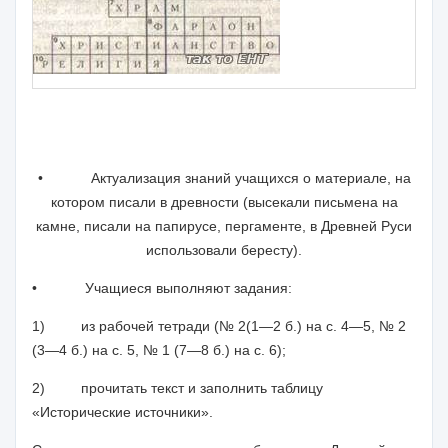
•
Актуализация знаний учащихся о материале, на
котором писали в древности (высекали письмена на
камне, писали на папирусе, перга­менте, в Древней Руси
использовали бересту).
•
Учащиеся выполняют задания:
1)
из рабочей тетради (№ 2(1—2 б.) на с. 4—5, № 2
(3—4 б.) на с. 5, № 1 (7—8 б.) на с. 6);
2)
прочитать текст и заполнить таблицу
«Исторические источники».