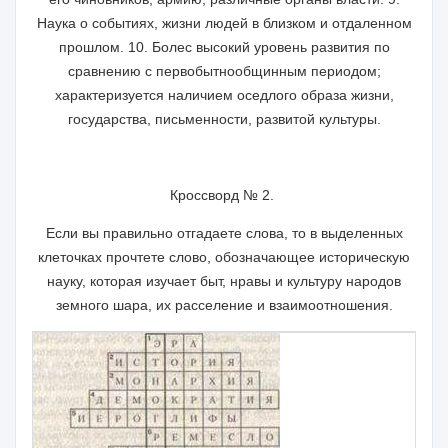
Наука о событиях, жиз­ни людей в близком и отдаленном
прошлом. 10. Болес высокий уровень разви­тия по
сравнению с первобытнообщинным периодом;
характеризуется нали­чием оседлого образа жизни,
государства, письменности, развитой культуры.
Кроссворд № 2.
Если вы правильно отгадаете слова, то в выделен­ных
клеточках прочтете слово, обозначающее историческую
науку, ко­торая изучает быт, нравы и культуру народов
земного шара, их рассе­ление и взаимоотношения.