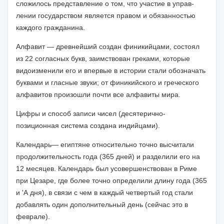
сложилось представление о том, что участие в управ­
лении государством является правом и обязанностью
каждого гражданина.
Алфавит — древнейший создан финикийцами, состоял
из 22 согласных букв, заимствован греками, которые
видоизменили его и впервые в истории стали обо­значать
буквами и гласные звуки; от финикийского и греческого
алфавитов прои­зошли почти все алфавиты мира.
Цифры и способ записи чисел (десятерично-
позиционная система создана индийцами).
Календарь— египтяне относительно точно высчитали
продолжительность года (365 дней) и разделили его на
12 месяцев. Календарь был усовершенствован в Риме
при Цезаре, где более точно определили длину года (365
и
'А
дня), в связи с чем в каждый четвертый год стали
добавлять один дополнительный день (сей­час это в
феврале).