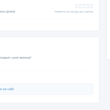
аны уроков
Нажмите на звезду для оценки
тавит своё мнение!
е на сайт
.