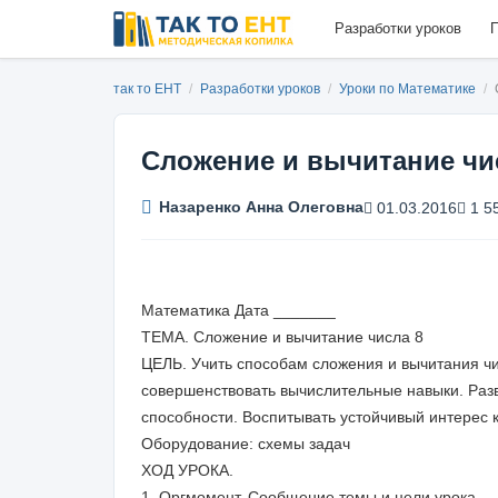
Разработки уроков
П
так то ЕНТ
/
Разработки уроков
/
Уроки по Математике
/
Сложение и вычитание чис
Назаренко Анна Олеговна
01.03.2016
1 5
Математика Дата _______
ТЕМА. Сложение и вычитание числа 8
ЦЕЛЬ. Учить способам сложения и вычитания чи
совершенствовать вычислительные навыки. Раз
способности. Воспитывать устойчивый интерес к
Оборудование: схемы задач
ХОД УРОКА.
1. Оргмомент. Сообщение темы и цели урока.