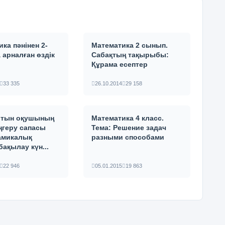
ка пәнінен 2-
Математика 2 сынып.
 арналған өздік
Сабақтың тақырыбы:
Құрама есептер
33 335
26.10.2014
29 158
итын оқушының
Математика 4 класс.
ңгеру сапасы
Тема: Решение задач
амикалық
разными способами
ақылау күн...
22 946
05.01.2015
19 863