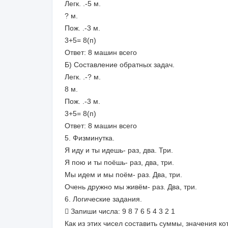
Легк. .-5 м.
? м.
Пож. .-3 м.
3+5= 8(п)
Ответ: 8 машин всего
Б) Составление обратных задач.
Легк. .-? м.
8 м.
Пож. .-3 м.
3+5= 8(п)
Ответ: 8 машин всего
5. Физминутка.
Я иду и ты идешь- раз, два. Три.
Я пою и ты поёшь- раз, два, три.
Мы идем и мы поём- раз. Два, три.
Очень дружно мы живём- раз. Два, три.
6. Логические задания.
 Запиши числа: 9 8 7 6 5 4 3 2 1
Как из этих чисел составить суммы, значения к