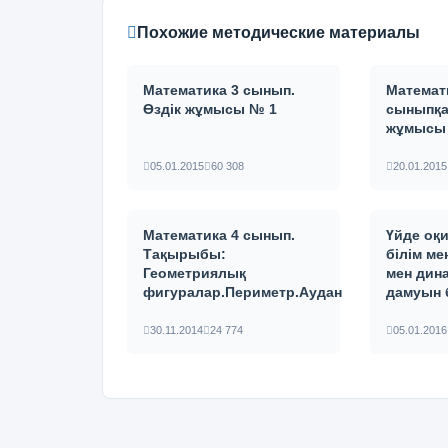
Похожие методические материалы
Математика 3 сынып.
Математи
Өздік жұмысы № 1
сыныпқа
жұмысы
05.01.2015
60 308
20.01.2015
Математика 4 сынып.
Үйде оқ
Тақырыбы:
білім ме
Геометриялық
мен дин
фигуралар.Периметр.Аудан
дамуын б
30.11.2014
24 774
05.01.2016