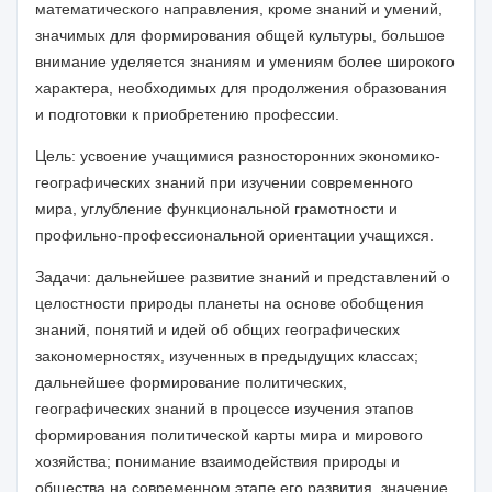
математического направления, кроме знаний и умений,
значимых для формирования общей культуры, большое
внимание уделяется знаниям и умениям более широкого
характера, необходимых для продолжения образования
и подготовки к приобретению профессии.
Цель
:
усвоени
е
учащимися разносторонних
экономико-
географических знаний
при изучении современного
мира,
углубление функциональной грамотности и
профильно-
профессиональной ориентации учащихся
.
Задачи:
дальнейшее развитие знаний и представлений о
целостности природы планеты на основе обобщения
знаний, понятий и идей об общих географических
закономерностях, изученных в предыдущих класса
х;
дальнейшее формирование политических,
географических знаний в процессе изучения этапов
формирования политической карты мира
и
мирового
хозяйства;
понимание взаимодействия природы и
общества на современном этапе его развития, значение