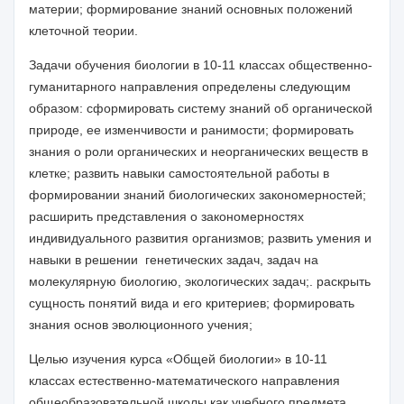
материи; формирование знаний основных положений
клеточной теории.
Задачи обучения биологии в
10-11 классах
общественно-
гуманитарного направления определены следующим
образом:
с
формирова
ть
систем
у
знаний об органической
природе, ее изменчивости и ранимости; формировать
знания о роли органических и неорганических веществ в
клетке; развить навыки самостоятельной работы в
формировании знаний биологических закономерностей;
расширить представления о закономерностях
индивидуального развития организмов; развить умения и
навыки в решении генетических задач, задач на
м
о
лекулярную биологию, экологических задач;. раскрыть
сущность понятий вида и его критериев; формировать
знания основ эволюционного учения;
Целью изучения
курса «Общей биологии»
в
10-11
классах естественно-математического направления
общеобразовательной школы как учебного предмета