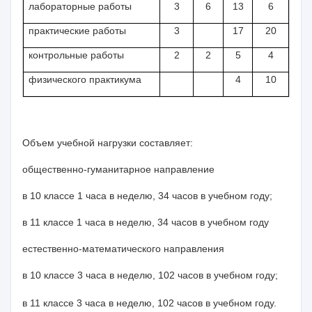
лабораторные работы
3
6
13
6
практические работы
3
17
20
контрольные работы
2
2
5
4
физического практикума
4
10
Объем учебной нагрузки составляет
:
общественно-гуманитарное направление
в
10
классе
1
час
а
в неделю,
34
час
ов
в учебном году
;
в 11 классе
1
час
а
в неделю,
34
час
ов
в учебном году
естественно-математического направления
в 10
классе
3
час
а
в неделю,
102
час
ов
в учебном году
;
в 11 классе
3
час
а
в неделю,
102
час
ов
в учебном году
.