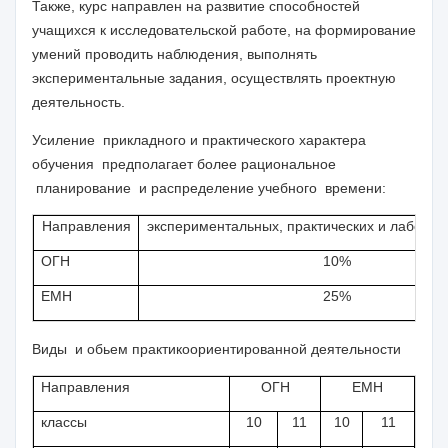
Также, курс направлен на развитие способностей
учащихся к исследовательской работе, на формирование
умений проводить наблюдения, выполнять
экспериментальные задания, осуществлять проектную
деятельность.
Усиление прикладного и практического характера
обучения предполагает более р
ациональное
планирование и
распределени
е учебного
времени
:
Направления
экспериментальных, практических и лаборат
ОГН
10%
ЕМН
25%
Виды и обьем практикоориентированной деятельности
Направления
ОГН
ЕМН
классы
10
11
10
11