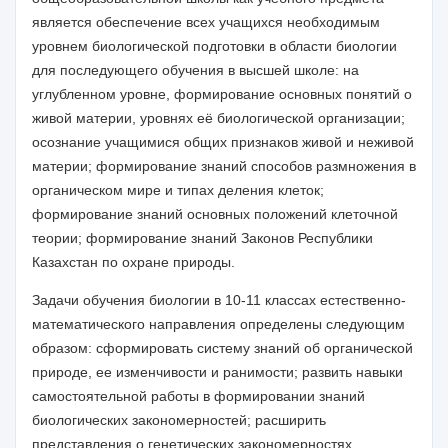
является обеспечение всех учащихся необходимым
уровнем биологической подготовки в области биологии
для последующего обучения в высшей школе: на
углубленном уровне
,
формирование основных понятий о
живой материи, уровнях её биологической организации;
осознание учащимися общих признаков живой и неживой
материи; формирование знаний способов размножения в
органическом мире и типах деления клеток;
формирование знаний основных положений клеточной
теории; формирование знаний Законов Республики
Казахстан по охране природ
ы.
Задачи обучения биологии в
10-11 классах естественно-
математического направления
определены следующим
образом: сформирова
ть
систем
у
знаний об органической
природе, ее изменчивости и ранимости; развить навыки
самостоятельной работы в формировании знаний
биологических закономерностей; расширить
представления о генетических закономерностях,