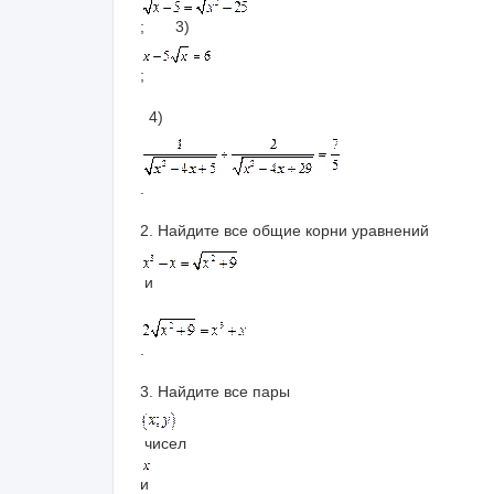
; 3)
;
4)
.
2. Найдите все общие корни уравнений
и
.
3. Найдите все пары
чисел
и