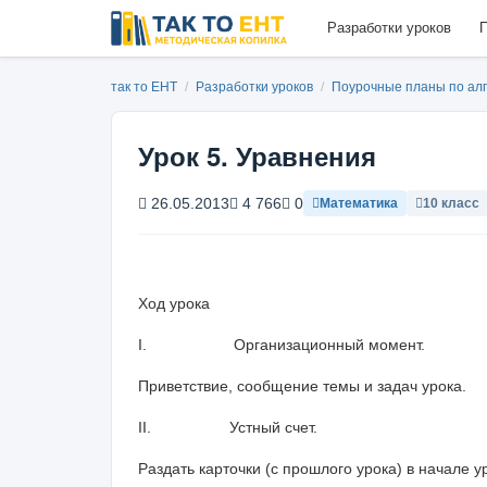
Разработки уроков
П
так то ЕНТ
/
Разработки уроков
/
Поурочные планы по ал
Урок 5. Уравнения
26.05.2013
4 766
0
Математика
10 класс
Ход урока
I.
Организационный момент.
Приветствие, сообщение темы и задач урока.
II.
Устный счет.
Раздать карточки (с прошлого урока) в начале 