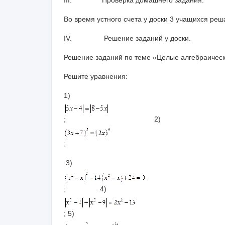
III.
Проверка домашнего задания.
Во время устного счета у доски 3 учащихся ре
IV.
Решение заданий у доски.
Решение заданий по теме «Целые алгебраическ
Решите уравнения:
1)
; 2)
;
3)
; 4)
; 5)