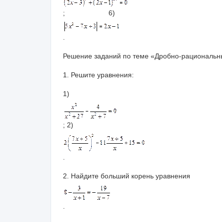
; 6)
.
Решение заданий по теме «Дробно-рациональны
1. Решите уравнения:
1)
; 2)
.
2. Найдите больший корень уравнения
.