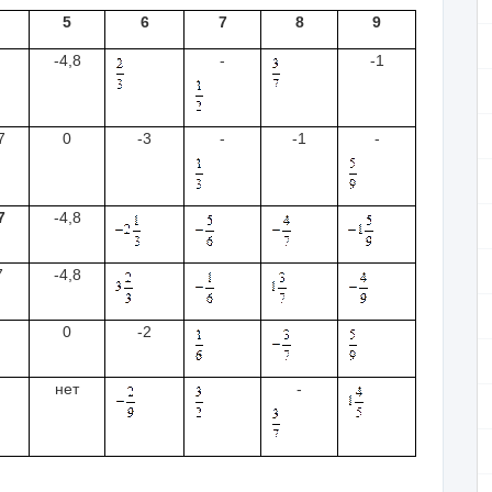
5
6
7
8
9
-4,8
-
-1
7
0
-3
-
-1
-
7
-4,8
7
-4,8
0
-2
нет
-