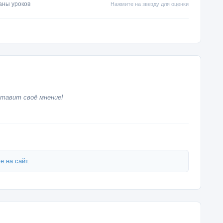
аны уроков
Нажмите на звезду для оценки
тавит своё мнение!
е на сайт
.