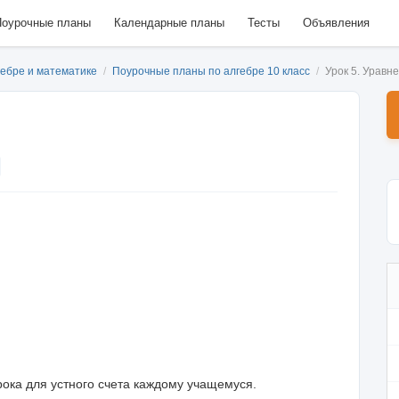
оурочные планы
Календарные планы
Тесты
Объявления
гебре и математике
/
Поурочные планы по алгебре 10 класс
/
Урок 5. Уравн
урока для устного счета каждому учащемуся.