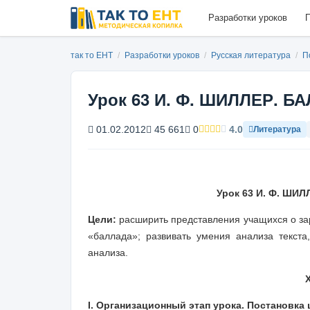
Разработки уроков
П
так то ЕНТ
/
Разработки уроков
/
Русская литература
/
П
Урок 63 И. Ф. ШИЛЛЕР. 
01.02.2012
45 661
0
4.0
Литература
Урок
63 И. Ф. ШИЛ
Цели
:
расширить представления учащихся о зар
«баллада»; развивать умения анализа текста,
анализа.
I. Организационный этап урока. Постановка 