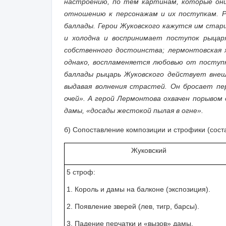
настроению, по тем картинам, которые он
отношению к персонажам и их поступкам. 
баллады. Герои Жуковского кажутся им стар
и холодна и воспринимает поступок рыцар
собственного достоинства; лермонтовская 
однако, воспламеняется любовью от поступ
баллады рыцарь Жуковского действует внеш
выдавая волнения страстей. Он бросает пер
очей». А герой Лермонтова охвачен порывом
дамы, «досады жестокой пылая в огне».
б)
Сопоставление композиции и строфики
(сост
Жуковский
5 строф:
1. Король и дамы на балконе (экспозиция).
2. Появление зверей (лев, тигр, барсы).
3. Падение перчатки и «вызов» дамы.