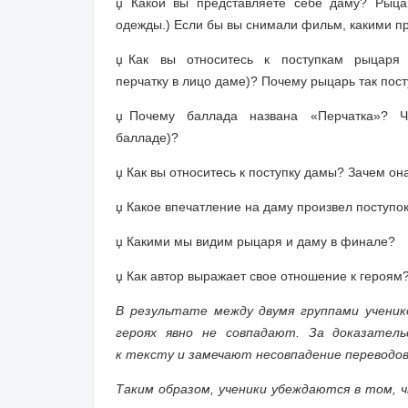
џ
Какой вы представляете себе даму? Рыцар
одежды.) Если бы вы снимали фильм, какими п
џ
Как вы относитесь к поступкам рыцаря (к 
перчатку в лицо даме)? Почему рыцарь так пос
џ
Почему баллада названа «Перчатка»? Что
балладе)?
џ
Как вы относитесь к поступку дамы? Зачем он
џ
Какое впечатление на даму произвел поступок
џ
Какими мы видим рыцаря и даму в финале?
џ
Как автор выражает свое отношение к героям
В результате между двумя группами ученико
героях явно не совпадают. За доказател
к тексту и замечают несовпадение переводов
Таким образом, ученики убеждаются в том, ч