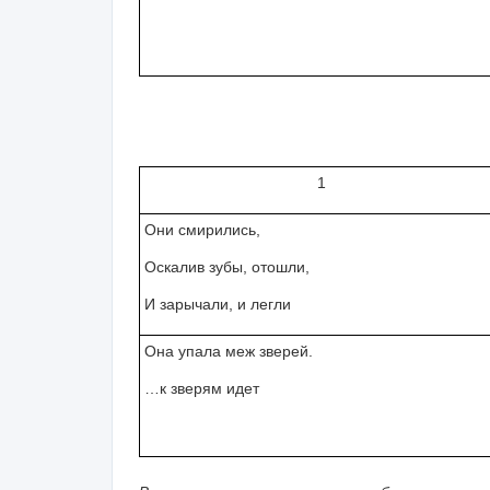
1
Они смирились,
Оскалив зубы, отошли,
И зарычали, и легли
Она упала меж зверей.
…к зверям идет