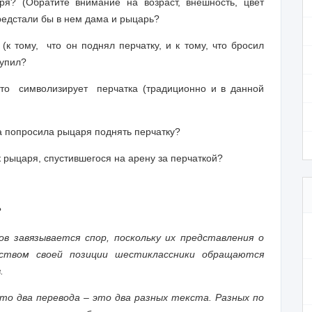
я? (Обратите внимание на возраст, внешность, цвет
редстали бы в нем дама и рыцарь?
тому, что он поднял перчатку, и к тому, что бросил
тупил?
 символизирует перчатка (традиционно и в данной
а попросила рыцаря поднять перчатку?
 рыцаря, спустившегося на арену за перчаткой?
?
в завязывается спор, поскольку их представления о
ьством своей позиции шестиклассники обращаются
.
то два перевода – это два разных текста. Разных по