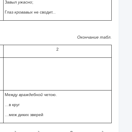
Завыл
ужасно
;
Глаз
кровавых
не сводит...
Окончание табл.
2
Между
враждебной
четою.
…в круг
…меж диких зверей