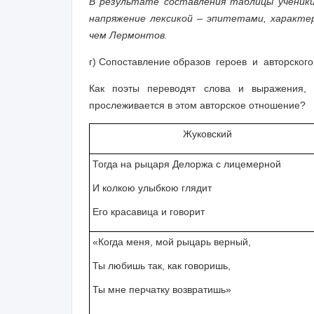
В результате составления таблицы ученик
напряжение лексикой – эпитетами, характер
чем Лермонтов.
г)
Сопоставление
образов героев и авторского
Как поэты переводят слова и выражения, х
прослеживается в этом авторское отношение?
Жуковский
Тогда на рыцаря Делоржа с лицемерной
И колкою улыбкою глядит
Его красавица и говорит
«Когда меня, мой рыцарь верный,
Ты любишь так, как говоришь,
Ты мне перчатку возвратишь»