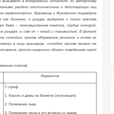
и вызывают в воображении читателя, по авторскому
Разными увидели шестиклассники и действующих лиц
ше лермонтовских. Красавица у Жуковского лицемерна
я как должное, а рыцарь выдержан и полон чувства
же дама – легкомысленная кокетка, сердце которой,
ка рыцаря, а сам он – юный и порывистый. В финале
не спокойно, приняв обдуманное решение и ничем не
чатку в лицо красавице, «холодно приняв привет ее
 отчаяния, просто-напросто обижен поведением своей
авление планов).
Лермонтов
7 строф:
1. Король и дамы на балконе (экспозиция).
2. Появление льва.
3. Появление тигра и его встреча со львом.