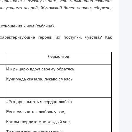
и приходят к выводу о том, что Лермонтов создает
изующими зверей; Жуковский более эпичен, сдержан,
 отношения к ним (таблица).
арактеризующие героев, их поступки, чувства? Как
Лермонтов
И к рыцарю вдруг своему обратясь,
Кунигунда сказала, лукаво смеясь
«Рыцарь, пытать я сердца люблю.
Если сильна так любовь у вас,
Как вы твердите мне каждый час,
То подымите перчатку мою!»