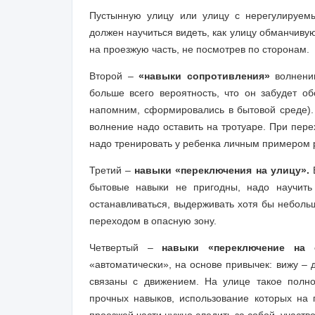
Пустынную улицу или улицу с нерегулируем
должен научиться видеть, как улицу обманчивую
на проезжую часть, не посмотрев по сторонам.
Второй –
«навыки сопротивления»
волнению
больше всего вероятность, что он забудет об
напомним, сформировались в бытовой среде). 
волнение надо оставить на тротуаре. При пере
надо тренировать у ребенка личным примером 
Третий –
навыки «переключения на улицу».
Е
бытовые навыки не пригодны, надо научить 
останавливаться, выдерживать хотя бы небольш
переходом в опасную зону.
Четвертый –
навыки «переключение на с
«автоматически», на основе привычек: вижу – 
связаны с движением. На улице такое полн
прочных навыков, использование которых на 