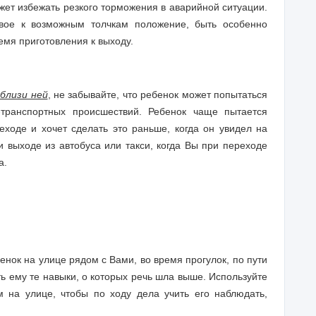
жет избежать резкого торможения в аварийной ситуации.
ивое к возможным толчкам положение, быть особенно
емя приготовления к выходу.
вблизи ней
, не забывайте, что ребенок может попытаться
-транспортных происшествий. Ребенок чаще пытается
еходе и хочет сделать это раньше, когда он увидел на
и выходе из автобуса или такси, когда Вы при переходе
а.
бенок на улице рядом с Вами, во время прогулок, по пути
ть ему те навыки, о которых речь шла выше. Используйте
 на улице, чтобы по ходу дела учить его наблюдать,