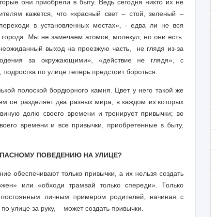
торые они приобрели в быту. Ведь сегодня никто их не
телям кажется, что «красный свет – стой, зеленый –
переходи в установленных местах», - едва ли не вся
города. Мы не замечаем атомов, молекул, но они есть.
неожиданный выход на проезжую часть,
не глядя из-за
людения за окружающими», «действие не глядя», с
 подростка по улице теперь предстоит бороться.
ькой полоской бордюрного камня. Цвет у него такой же
тем он разделяет два разных мира, в каждом из которых
ьвиную долю своего времени и тренирует привычки; во
воего времени и все привычки, приобретенные в быту,
ОПАСНОМУ ПОВЕДЕНИЮ НА УЛИЦЕ?
ние обеспечивают только привычки, а их нельзя создать
ожен» или «обходи трамвай только спереди». Только
с постоянным личным примером родителей, начиная с
по улице за руку, – может создать привычки.