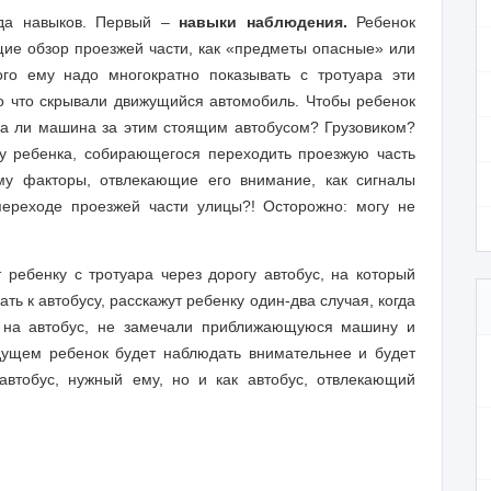
ида навыков. Первый –
навыки наблюдения.
Ребенок
ие обзор проезжей части, как «предметы опасные» или
го ему надо многократно показывать с тротуара эти
ко что скрывали движущийся автомобиль. Чтобы ребенок
на ли машина за этим стоящим автобусом? Грузовиком?
у ребенка, собирающегося переходить проезжую часть
му факторы, отвлекающие его внимание, как сигналы
переходе проезжей части улицы?! Осторожно: могу не
 ребенку с тротуара через дорогу автобус, на который
ть к автобусу, расскажут ребенку один-два случая, когда
ь на автобус, не замечали приближающуюся машину и
удущем ребенок будет наблюдать внимательнее и будет
 автобус, нужный ему, но и как автобус, отвлекающий