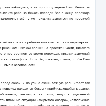
олжен наблюдать, а не просто доверять Вам. Иначе он
осылайте ребенка бежать впереди Вас в конце перехода
закрепляет всё ту же привычку двигаться по проезжей
лей на глазах у ребенка или вместе с ним перечеркнет
с ребенком никакой спешки на проезжей части, никакого
оров о постороннем во время перехода, никаких движений
сигнал светофора. Если Вы, конечно, хотите, чтобы Ваш
н, был в безопасности.
перед собой, и на улице очень важную роль играет так
то пешеход находится боком к приближающейся машине.
лабленным, несмотря на очки, надо с удвоенной
ать типичные ситуации «закрытого обзора», «отвлечение
ательно ребенка с ослабленным зрением надо учить