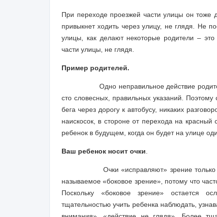
При переходе проезжей части улицы он тоже д
привыкнет ходить через улицу, не глядя. Не п
улицы, как делают некоторые родители – это 
части улицы, не глядя.
Пример родителей.
Одно неправильное действие родите
сто словесных, правильных указаний. Поэтому 
бега через дорогу к автобусу, никаких разгов
наискосок, в стороне от перехода на красный 
ребенок в будущем, когда он будет на улице оди
Ваш ребенок носит очки
.
Очки «исправляют» зрение только 
называемое «боковое зрение», потому что час
Поскольку «боковое зрение» остается ос
тщательностью учить ребенка наблюдать, узнав
внимания», «действие не глядя». Более тщ