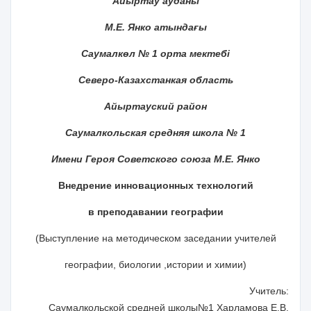
Айыртау ауданы
М
.Е. Янко
атында
ғы
Саумалкөл
№ 1 орта
мектебі
Северо-Казахстанкая область
Айыртауский район
Саумалкольская средняя школа № 1
Имени Героя Советского союза М.Е. Янко
Внедрение инновационных технологий
в преподавании географии
(Выступление на методическом заседании учителей
географии, биологии ,истории и химии)
Учитель:
Саумалкольской средней школы№1 Харламова Е.В.