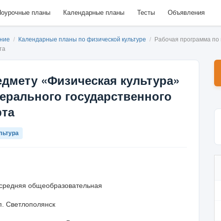
оурочные планы
Календарные планы
Тесты
Объявления
ание
/
Календарные планы по физической культуре
/
Рабочая программа по 
та
едмету «Физическая культура»
ерального государ­ственного
рта
льтура
средняя общеобразовательная
. Светлополянск