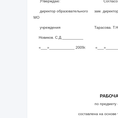
Утверждаю: Согласован
директор образовательного зам. дирек
МО
учреждения Тарасова. Т.Н._
Новиков. С.Д.
«___»____________ 2009г. «___»________
РАБОЧ
по предмету 
составлена на основе 