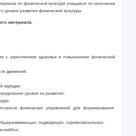
териала по физической культуре учащиеся по окончании
о уровня развития физической культуры.
ого материала.
ми с укреплением здоровья и повышением физической
сти движений;
й зарядки;
пределения уровня их развития;
едур;
омплексов физических упражнений для формирования
 общеразвивающих, подводящих, соревновательных;
волейбол;