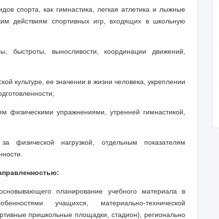
дов спорта, как гимнастика, легкая атлетика и лыжные
ким действиям спортивных игр, входящих в школьную
лы, быстроты, выносливости, координации движений,
й культуре, ее значении в жизни человека, укреплении
одготовленности;
ям физическими упражнениями, утренней гимнастикой,
за физической нагрузкой, отдельным показателям
нности.
направленностью:
босновывающего планирование учебного материала в
бенностями учащихся, материально-технической
ртивные пришкольные площадки, стадион), регионально