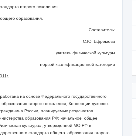
тандарта второго поколения
общего обра­зования.
Составитель:
C
.Ю. Ефремова
учитель физической культуры
первой квалификационной категории
г.
работана на основе Федерального государ­ственного
 обра­зования второго поколения, Концепции духовно-
 гражданина России, планируемых результатов
инистерства образования РФ: начальное общее
Физическая культура», утвержденной МО РФ в
ударственного стандарта общего образования второго