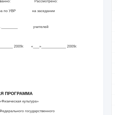
но: Рассмотрено:
тора по УВР на заседании
_______ учителей
__________
____ 2009г. «___»____________ 2009г.
АЯ ПРОГРАММА
«Физическая культура»
Федерального государ­ственного