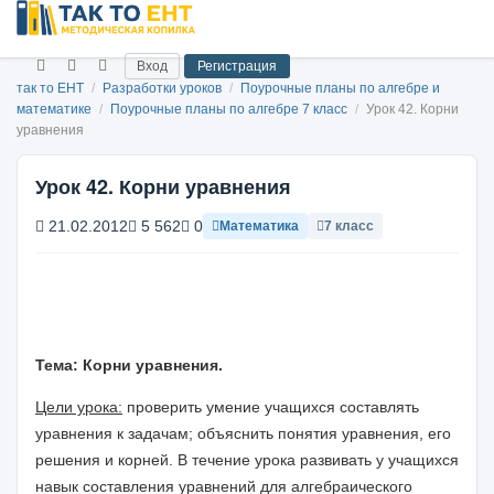
Вход
Регистрация
так то ЕНТ
/
Разработки уроков
/
Поурочные планы по алгебре и
математике
/
Поурочные планы по алгебре 7 класс
/
Урок 42. Корни
уравнения
Урок 42. Корни уравнения
21.02.2012
5 562
0
Математика
7 класс
Тема: Корни уравнения.
Цели урока:
проверить умение учащихся составлять
уравнения к задачам; объяснить понятия уравнения, его
решения и корней. В течение урока развивать у учащихся
навык составления уравнений для алгебраического