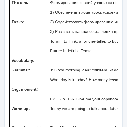
The aim:
Формирование знаний учащихся по тем
1) Обеспечить в ходе урока усвоение у
Tasks:
2) Содействовать формированию интере
3) Развивать навыки составления предл
To win, to think, a fortune-teller, to buy, to 
Future Indefinite Tense.
Vocabulary:
T
Grammar:
T: Good morning, dear children! Sit down!
What day is it today? How many lessons d
Org. moment:
Ex. 12 p. 136 Give me your copybooks!
Warm-up:
Today we are going to talk about future and