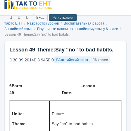
Вход
Регистрация
так то ЕНТ
/
Разработки уроков
/
Воспитательная работа
/
Английский язык
/
Поурочные планы по английскому языку 6 класс
/
Lesson 49 Theme:Say “no” to bad habits.
Lesson 49 Theme:Say “no” to bad habits.
30.09.2014
3 945
0
Английский язык
6 класс
6
Form
Lesson
49
Date:
Unite:
Future.
Theme:
Say "no” to bad habits.