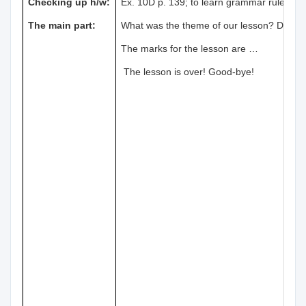
Checking up h/w:
Ex. 10D p. 139; to learn grammar rules.
The main part:
What was the theme of our lesson? Did you 
The marks for the lesson are …
The lesson is over! Good-bye!