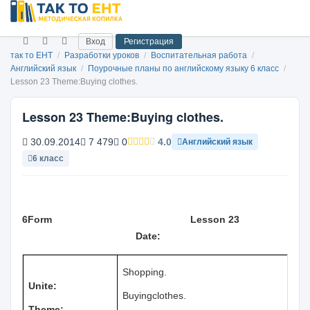
Вход
Регистрация
так то ЕНТ
/
Разработки уроков
/
Воспитательная работа
/
Английский язык
/
Поурочные планы по английскому языку 6 класс
/
Lesson 23 Theme:Buying clothes.
Lesson 23 Theme:Buying clothes.
30.09.2014
7 479
0
4.0
Английский язык
6 класс
6
Form
Lesson 2
3
Date:
Shopping
.
Unite:
Buying
clothes
.
Theme: