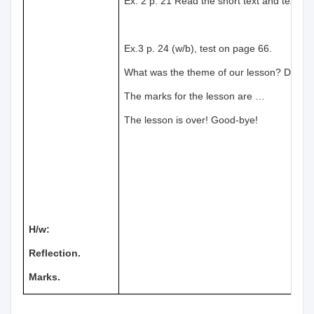
Ex. 2 p. 21 Read the short text and text a
Ex.3 p. 24 (w/b), test on page 66.
What was the theme of our lesson? Did yo
The marks for the lesson are …
The lesson is over! Good-bye!
H/w:
Reflection.
Marks.