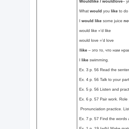
Would
like
/
would
love
– у
What
would
you
like
to d
I
would like
some juice
n
would like =’d like
would love =’d love
I
like
– это то, что нам нр
I
like
swimming.
Ex. 3 p. 56 Read the sente
Ex. 4 p. 56 Talk to your par
Ex. 5 p. 56 Listen and prac
Ex. 6 p. 57 Pair work. Role
Pronunciation practice. Li
Ex. 7 p. 57 Find the words
Ex. 1 p. 19 (w/b) Make mat