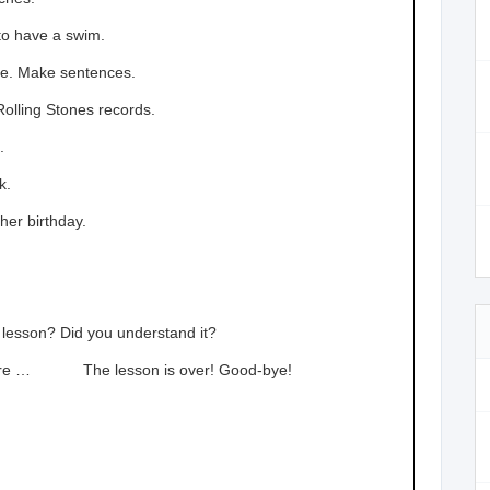
 to have a swim.
ike. Make sentences.
Rolling Stones records.
.
k.
her birthday.
lesson? Did you understand it?
n are … The lesson is over! Good-bye!