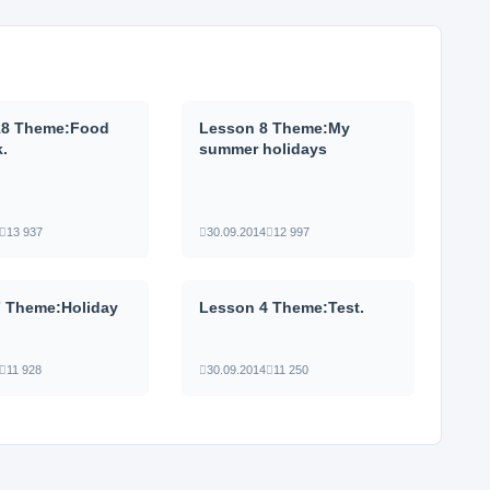
18 Theme:Food
Lesson 8 Theme:My
k.
summer holidays
13 937
30.09.2014
12 997
7 Theme:Holiday
Lesson 4 Theme:Test.
s
11 928
30.09.2014
11 250