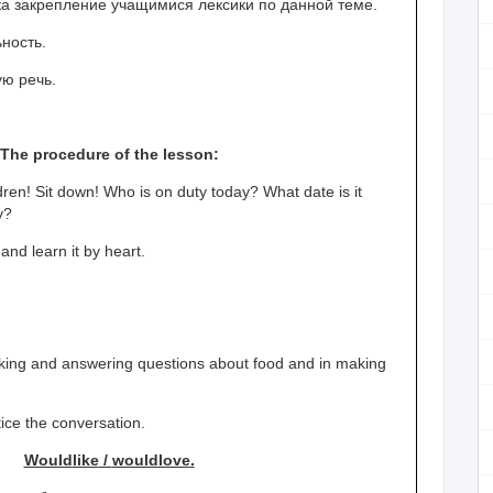
ка закрепление учащимися лексики по данной теме.
ность.
ую речь.
The procedure of the lesson:
ren! Sit down! Who is on duty today? What date is it
y?
nd learn it by heart.
asking and answering questions about food and in making
tice the conversation.
Would
like
/
would
love
.