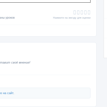
аны уроков
Нажмите на звезду для оценки
тавит своё мнение!
е на сайт
.