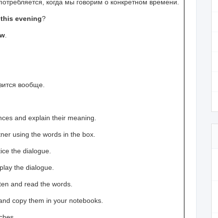
потребляется, когда мы говорим о конкретном времени.
o
this evening
?
ow
.
авится вообще.
nces and explain their meaning.
tner using the words in the box.
tice the dialogue.
 play the dialogue.
sten and read the words.
 and copy them in your notebooks.
ches.