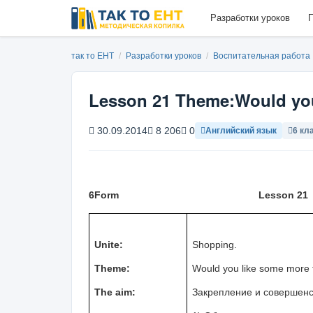
Разработки уроков
П
так то ЕНТ
/
Разработки уроков
/
Воспитательная работа
Lesson 21 Theme:Would you
30.09.2014
8 206
0
Английский язык
6 кл
6
Form
Lesson 2
1
Unite:
Shopping.
Theme:
Would you like some more 
The aim:
Закрепление и совершенс