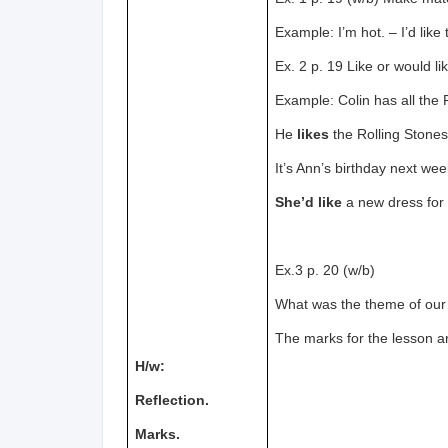
Example: I’m hot. – I’d like
Ex. 2 p. 19 Like or would l
Example: Colin has all the 
He
likes
the Rolling Stones
It’s Ann’s birthday next wee
She’d like
a new dress for 
Ex.3 p. 20 (w/b)
What was the theme of our 
The marks for the lesso
H/w:
Reflection.
Marks.