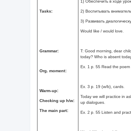
1) Обеспечить в ходе уро
Tasks:
2) Воспитывать вниматель
3) Развивать диалогическ
Would like / would love.
Grammar:
T: Good morning, dear child
today? Who is absent toda
Ex. 1 p. 55 Read the poem a
Org. moment:
Ex. 3 p. 19 (w/b), cards.
Warm-up:
Today we will practice in 
Checking up h/w:
up dialogues.
The main part:
Ex. 2 p. 55 Listen and prac