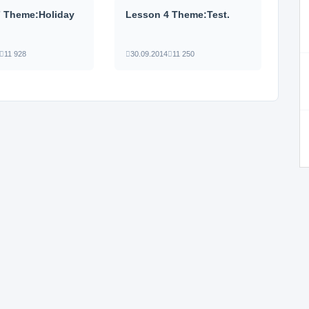
7 Theme:Holiday
Lesson 4 Theme:Test.
s
11 928
30.09.2014
11 250