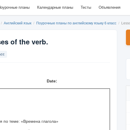
оурочные планы
Календарные планы
Тесты
Объявления
/
Английский язык
/
Поурочные планы по английскому языку 6 класс
/
Lesso
s of the verb.
асс
Date:
я по теме: «Времена глагола»