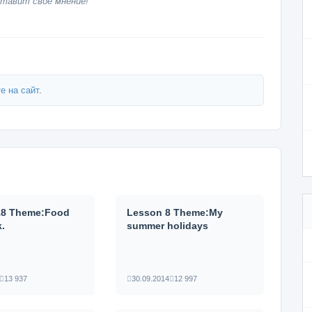
тавит своё мнение!
е на сайт
.
18 Theme:Food
Lesson 8 Theme:My
k.
summer holidays
13 937
30.09.2014
12 997