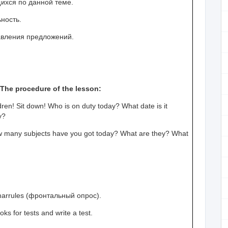
щихся по данной теме.
ность.
тавления предложений.
The procedure of the lesson:
ren! Sit down! Who is on duty today? What date is it
y?
w many subjects have you got today? What are they? What
ar
rules
(фронтальный опрос).
s for tests and write a test.