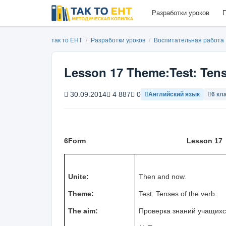
Разработки уроков
П
так то ЕНТ
/
Разработки уроков
/
Воспитательная работа
Lesson 17 Theme:Test: Tense
30.09.2014
4 887
0
Английский язык
6 кл
6
Form
Lesson 17
Unite:
Then and now.
Theme:
Test: Tenses of the verb.
The aim:
Проверка знаний учащихс