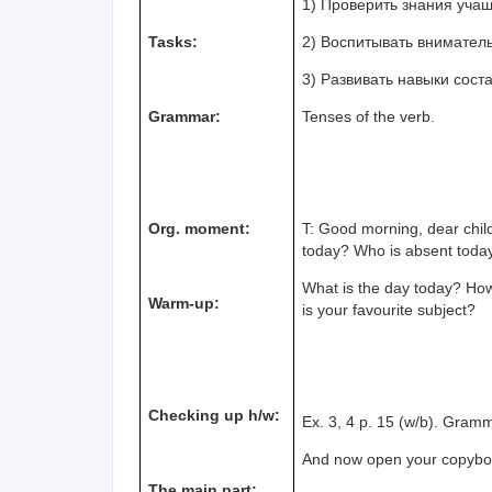
1) Проверить знания уча
Tasks:
2) Воспитывать вниматель
3) Развивать навыки сос
Grammar:
Tenses of the verb.
Org. moment:
T: Good morning, dear child
today? Who is absent toda
What is the day today? Ho
Warm-up:
is your favourite subject?
Checking up h/w:
Ex
. 3, 4
p
. 15 (
w
/
b
).
Gramm
And now open your copybook
The main part: