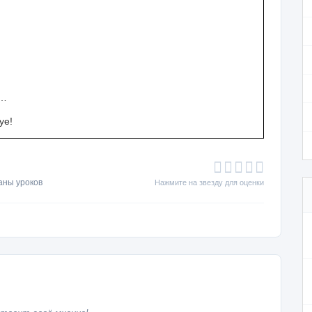
 …
ye!
аны уроков
Нажмите на звезду для оценки