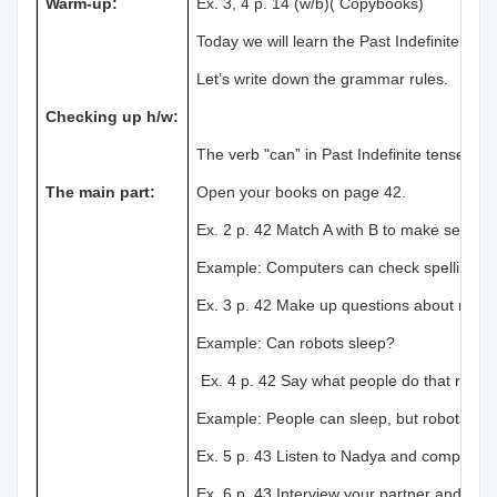
Warm-up:
Ex. 3, 4 p. 14 (w/b)( Copybooks)
Today we will learn the Past Indefinite tens
Let’s write down the grammar rules.
Checking up h/w:
The verb "can” in Past Indefinite tense has
The main part:
Open your books on page 42.
Ex. 2 p. 42 Match A with B to make senten
Example: Computers can check spellings.
Ex. 3 p. 42 Make up questions about robot
Example: Can robots sleep?
Ex. 4 p. 42 Say what people do that robots
Example: People can sleep, but robots can’
Ex. 5 p. 43 Listen to Nadya and complete t
Ex. 6 p. 43 Interview your partner and com