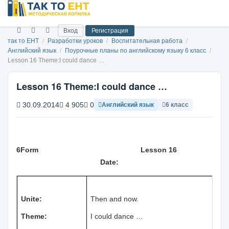
Вход
Регистрация
так то ЕНТ
/
Разработки уроков
/
Воспитательная работа
/
Английский язык
/
Поурочные планы по английскому языку 6 класс
/
Lesson 16 Theme:I could dance …
Lesson 16 Theme:I could dance …
30.09.2014
4 905
0
Английский язык
6 класс
6
Form
Lesson 1
6
Date:
Unite:
Then and now.
Theme:
I could dance …