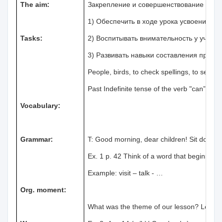
The aim:
Закрепление и совершенствование зна
1) Обеспечить в ходе урока усвоение у
Tasks:
2) Воспитывать внимательность у учащи
3) Развивать навыки составления предл
People, birds, to check spellings, to see in t
Past Indefinite tense of the verb "can”.
Vocabulary:
Grammar:
T: Good morning, dear children! Sit down!
Ex. 1 p. 42 Think of a word that begins with
Example: visit – talk - …
Org. moment:
What was the theme of our lesson? Let’s r