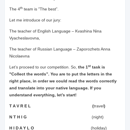
th
The 4
team is "The best”.
Let me introduce of our jury:
The teacher of English Language – Kvashina Nina
Vyacheslavovna,
The teacher of Russian Language – Zaporozhets Anna
Nicolaevna
st
Let’s proceed to our competition. So,
the 1
task is
"Collect the words”. You are to put the letters in the
right place, in order we could read the words correctly
and translate into your native language. If you
understand everything, let’s start!
T A V R E L (
travel
)
N T H I G
(night)
H I D A Y L O
(holiday)