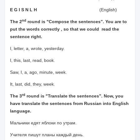
E G I S N L H
(English)
nd
The 2
round is "Compose the sentences”. You are to
put the words correctly , so that we could read the
sentence right.
I, letter, a, wrote, yesterday.
I, this, last, read, book.
Saw, I, a, ago, minute, week.
It, last, did, they, week.
rd
The 3
round is "Translate the sentences”. Now, you
have translate the sentences from Russian into English
language.
Мальчики едят яблоки по утрам.
Учителя пишут планы каждый день.