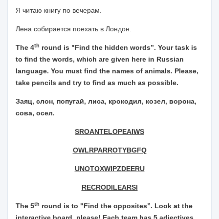
Я читаю книгу по вечерам.
Лена собирается поехать в Лондон.
th
The 4
round is "Find the hidden words”. Your task is
to find the words, which are given here in Russian
language. You must find the names of animals. Please,
take pencils and try to find as much as possible.
Заяц, слон, попугай, лиса, крокодил, козел, ворона,
сова, осел.
SROANTELOPEAIWS
OWLRPARROTYBGFQ
UNOTOXWIPZDEERU
RECRODILEARSI
th
The 5
round is to "Find the opposites”. Look at the
interactive board, please! Each team has 5 adjectives,