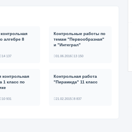
 контрольная
Контрольные работы по
о алгебре 8
темам "Первообразная"
и "Интеграл"
14 137
01.06.2016
13 150
я контрольная
Контрольная работа
а 1 класс по
"Пирамида" 11 класс
ике
10 931
21.02.2015
8 837