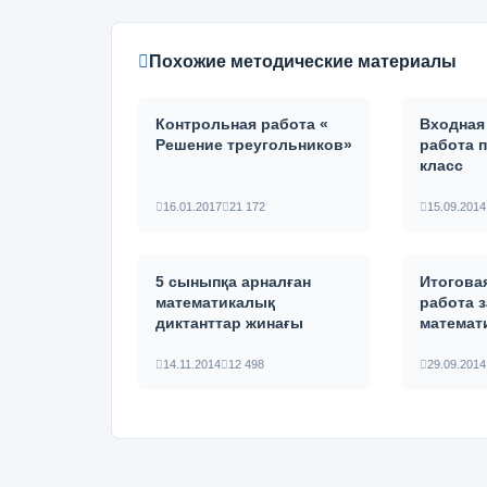
Похожие методические материалы
Контрольная работа «
Входная
Решение треугольников»
работа п
класс
16.01.2017
21 172
15.09.2014
5 сыныпқа арналған
Итогова
математикалық
работа з
диктанттар жинағы
математ
14.11.2014
12 498
29.09.2014