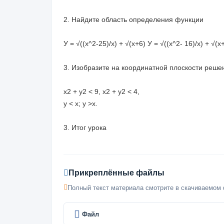
2. Найдите область определения функции
У = √((x^2-25)/х) + √(х+6) У = √((x^2- 16)/х) + √(х
3. Изобразите на координатной плоскости реше
х2 + у2 < 9, х2 + у2 < 4,
у < х; у >х.
3. Итог урока
Прикреплённые файлы
Полный текст материала смотрите в скачиваемом 
Файл