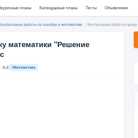
оурочные планы
Календарные планы
Тесты
Объявления
Контрольные работы по алгебре и математике
/
Контрольная работа к уроку
ку математики "Решение
сс
4.0
Математика