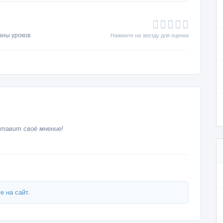
аны уроков
Нажмите на звезду для оценки
тавит своё мнение!
е на сайт
.