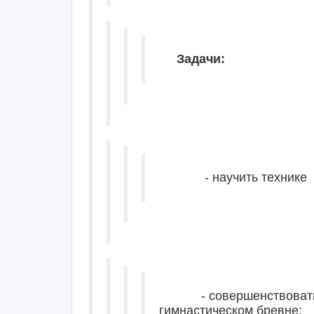
Задачи:
- научить технике опо
- совершенствовать т
гимнастическом бревне;