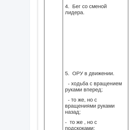
4. Бег со сменой
лидера.
5. ОРУ в движении.
- ходьба с вращением
руками вперед;
- то же, но с
вращениями руками
назад;
- то же , но с
подскоками;