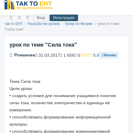
Вход
Регистрация
так то ЕНТ
/
Разработки уроков
/
Уроки по Физике
/
урок по теме
"Сила тока"
урок по теме "Сила тока"
Романова
31.03.2017
1 656
0
5.0
Физика
Тема Сила тока
Цели урока:
• создать условия для понимания учащимися понятия
силы тока, количества электричества и единицы её
измерения;
• способствовать формированию информационной
культуры;
• способствовать формированию коммуникативной