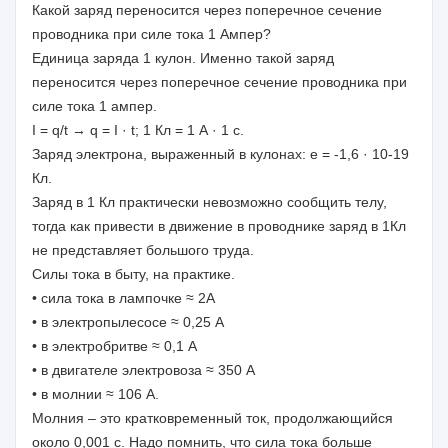
Какой заряд переносится через поперечное сечение
проводника при силе тока 1 Ампер?
Единица заряда 1 кулон. Именно такой заряд
переносится через поперечное сечение проводника при
силе тока 1 ампер.
I = q/t → q = I · t; 1 Кл = 1 А · 1 с.
Заряд электрона, выраженный в кулонах: е = -1,6 · 10-19
Кл.
Заряд в 1 Кл практически невозможно сообщить телу,
тогда как привести в движение в проводнике заряд в 1Кл
не представляет большого труда.
Силы тока в быту, на практике.
• сила тока в лампочке ≈ 2А
• в электропылесосе ≈ 0,25 А
• в электробритве ≈ 0,1 А
• в двигателе электровоза ≈ 350 А
• в молнии ≈ 106 А.
Молния – это кратковременный ток, продолжающийся
около 0,001 с. Надо помнить, что сила тока больше