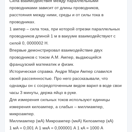
Сила взаимодействия между параллельными
проводниками зависит от длины проводников,
расстояния между ними, среды и от силы тока в
проводниках.
1 ампер – сила тока, при которой отрезки параллельных
проводников длиной 1 м в вакууме взаимодействуют с
силой 0, 0000002 Н.
Впервые демонстрировал взаимодействие двух
проводников с током А.М. Ампер, выдающийся
французский математик и физик.
Историческая справка. Андре Мари Ампер славился
своей рассеянностью. Про него рассказывали, что
однажды он с сосредоточенным видом варил в воде свои
часы 3 минуты, держа яйцо в руке.
Для измерения сильных токов используют единицы
измерения килоампер, а слабых – миллиампер,
микроампер.
Миллиампер (мА) Микроампер (мкА) Килоампер (кА)
1 мА = 0,001 А 1 мкА = 0,000001 А 1 кА = 1000 А