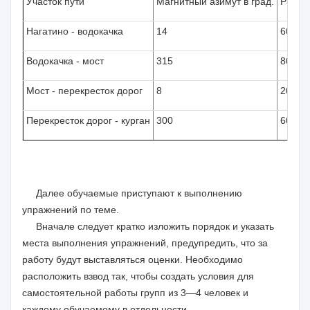
Участок пути
Магнитный азимут в град.
Рассто
Нагатино - водокачка
14
600
Водокачка - мост
315
800
Мост - перекресток дорог
8
200
Перекресток дорог - курган
300
600
Далее обучаемые приступают к выполнению
упражнений по теме.
Вначале следует кратко изложить порядок и указать
места выполнения упражнений, предупредить, что за
работу будут выставляться оценки. Необходимо
расположить взвод так, чтобы создать условия для
самостоятельной работы групп из 3—4 человек и
каждому обучаемому в отдельности.