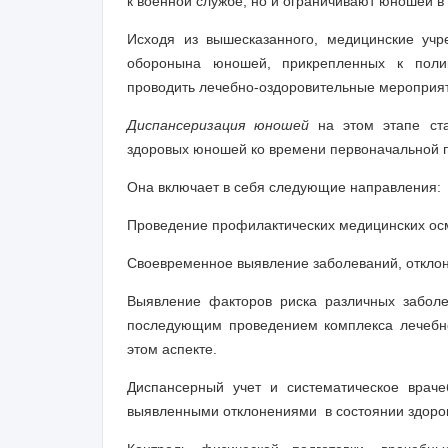
к военной службе, но и ограничивают юношей в
Исходя из вышесказанного, медицинские уч
обороны
на юношей, прикрепленных к полик
проводить лечебно-оздоровительные мероприят
Диспансеризация юношей
на этом этапе ста
здоровых юношей ко времени первоначальной по
Она включает в себя следующие направления:
Проведение профилактических медицинских ос
Своевременное выявление заболеваний, отклон
Выявление факторов риска различных забол
последующим проведением комплекса лечебно
этом аспекте.
Диспансерный учет и систематическое врач
выявленными отклонениями в состоянии здоро