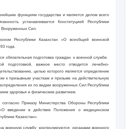
жнейшим функциям государства и является делом всего
занность устанавливается Конституцией Республики
я Вооруженных Сил.
аконом Республики Казахстан «О всеобщей воинской
93 года.
ся обязательная подготовка граждан к военной службе.
й подготовкой, важное место отводится лечебно-
етельствованию, целью которого является определение
ске к призывным участкам и призыве на действительную
распределения их по видам вооруженных Сил Республики
янием здоровья и физическим развитием.
я согласно Приказу Министерства Обороны Республики
О введении в действие Положения о медицинском
публики Казахстан».
 на военную службу контролируются органами военного