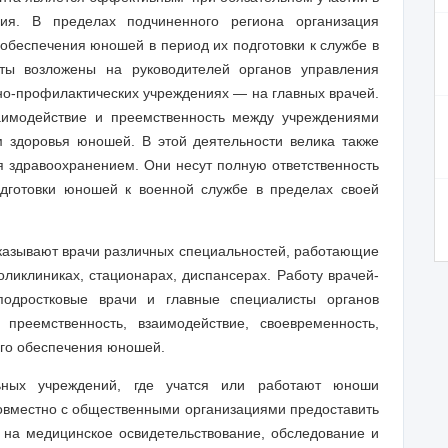
ния. В пределах подчиненного региона организация
обеспечения юношей в период их подготовки к службе в
оты возложены на руководителей органов управления
но-профилактических учреждениях — на главных врачей.
заимодействие и преемственность между учреждениями
 здоровья юношей. В этой деятельности велика также
я здравоохранением. Они несут полную ответственность
одготовки юношей к военной службе в пределах своей
азывают врачи различных специальностей, работающие
ликлиниках, стационарах, диспансерах. Работу врачей-
подростковые врачи и главные специалисты органов
 преемственность, взаимодействие, своевременность,
ого обеспечения юношей.
льных учреждений, где учатся или работают юноши
совместно с общественными организациями предоставить
на медицинское освидетельствование, обследование и