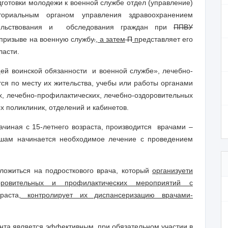
готовки молодежи к военной службе отдел (управление)
риальным органом управления здравоохранением
етельствования и обследования граждан при
ППВУ
 призыве на военную службу
.
, а затем
П
п
редставляет его
ласти.
 воинской обязанности и военной службе», лечебно-
ся по месту их жительства, учебы или работы органами
, лечебно-профилактических, лечебно-оздоровительных
х поликлиник, отделений и кабинетов.
чиная с 15-летнего возраста, производится врачами –
ошам начинается необходимое лечение с проведением
ложиться на подросткового врача, который
организует
и
оровительных и профилактических мероприятий с
раста
, контролирует их диспансеризацию врачами-
нта является эффективным при обязательном участии в