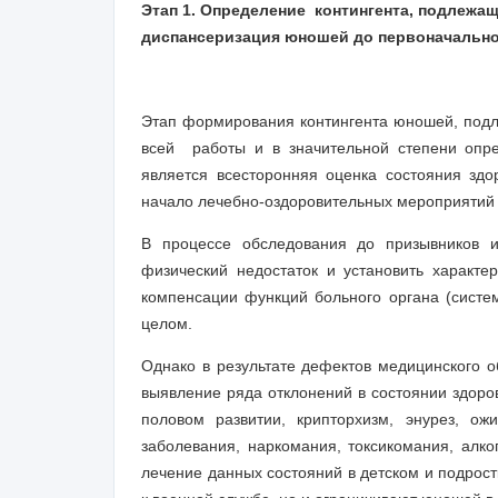
Этап 1. Определение контингента, подлежа
диспансеризация юношей до первоначальной
Этап формирования контингента юношей, под
всей работы и в значительной степени опре
является всесторонняя оценка состояния зд
начало лечебно-оздоровительных мероприятий с
В процессе обследования до призывников и
физический недостаток и установить характе
компенсации функций больного органа (систе
целом.
Однако в результате дефектов медицинского о
выявление ряда отклонений в состоянии здоров
половом развитии, крипторхизм, энурез, ожи
заболевания, наркомания, токсикомания, алко
лечение данных состояний в детском и подрост