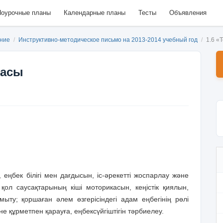
оурочные планы
Календарные планы
Тесты
Объявления
ание
/
Инструктивно-методическое письмо на 2013-2014 учебный год
/
1.6 «
ласы
 еңбек білігі мен дағдысын, іс-әрекетті жоспарлау және
қол саусақтарының кіші моторикасын, кеңістік қиялын,
мыту; қоршаған әлем өзгерісіндегі адам еңбегінің рөлі
не құрметпен қарауға, еңбексүйгіштігін тәрбиелеу.