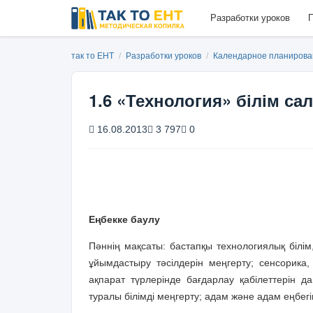
Разработки уроков
П
так то ЕНТ
/
Разработки уроков
/
Календарное планиров
1.6 «Технология» білім са
16.08.2013
3 797
0
Еңбекке баулу
Пәннің мақсаты: бастапқы технологиялық білім,
ұйымдастыру тәсілдерін меңгерту; сенсорика, 
ақпарат түрлерінде бағдарлау қабілеттерін да
туралы білімді меңгерту; адам және адам еңбегі