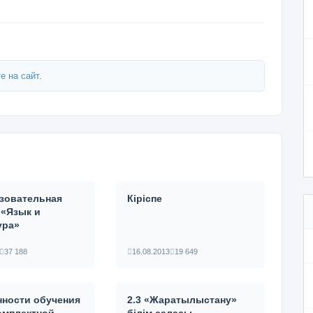
е на сайт
.
азовательная
Кіріспе
 «Язык и
ура»
37 188
16.08.2013
19 649
нности обучения
2.3 «Жаратылыстану»