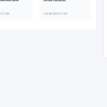
омплектной
білім саласы
17 293
16.08.2013
17 207