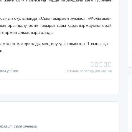
м және білікті белсенді түрде қабылдауы мен түсінуіне
-сынып оқулығында «Сым темірмен жұмыс», «Фольгамен
ның орындалу реті» тақырыптары қарастырмауына орай
рыптармен алмастыра алады.
рламалық материалды меңгеру үшін жылына: 1-сыныпқа –
ан.
аны уроков
Нажмите на звезду для оценки
тавит своё мнение!