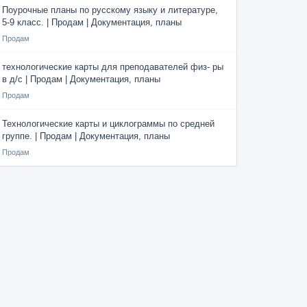
Поурочные планы по русскому языку и литературе,
5-9 класс. | Продам | Документация, планы
Продам
технологические карты для преподавателей физ- ры
в д/с | Продам | Документация, планы
Продам
Технологические карты и циклограммы по средней
группе. | Продам | Документация, планы
Продам