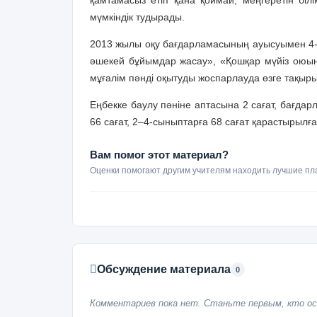
қамтамасыз етіп қана қоймай, меңгеретін білі
мүмкіндік тудырады.
2013 жылы оқу бағдарламасының ауысуымен 4
әшекей бұйымдар жасау», «Қошқар мүйіз оюы
мұғалім пәнді оқытуды жоспарлауда өзге тақы
Еңбекке баулу пәніне аптасына 2 сағат, бағда
66 сағат, 2–4-сыныптарға 68 сағат қарастырылғ
Вам помог этот материал?
Оценки помогают другим учителям находить лучшие пл
Обсуждение материала
0
Комментариев пока нет. Станьте первым, кто ос