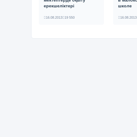
мектептерде оқыту
в малок
ерекшеліктері
школе
16.08.2013
19 550
16.08.2013