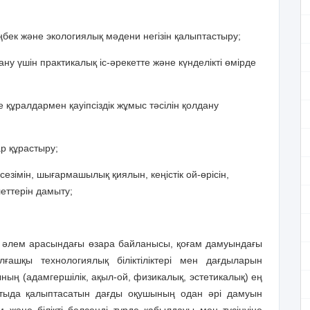
ңбек және экологиялық мәдени негізін қалыптастыру;
дану үшін практикалық іс-әрекетте және күнделікті өмірде
 құралдармен қауіпсіздік жұмыс тәсілін қолдану
ар құрастыру;
зімін, шығармашылық қиялын, кеңістік ой-өрісін,
еттерін дамыту;
ан әлем арасындағы өзара байланысы, қоғам дамуындағы
алғашқы технологиялық біліктіліктері мен дағдыларын
амгершілік, ақыл-ой, физикалық, эстетикалық) ең
тыда қалыптасатын дағды оқушының одан әрі дамуын