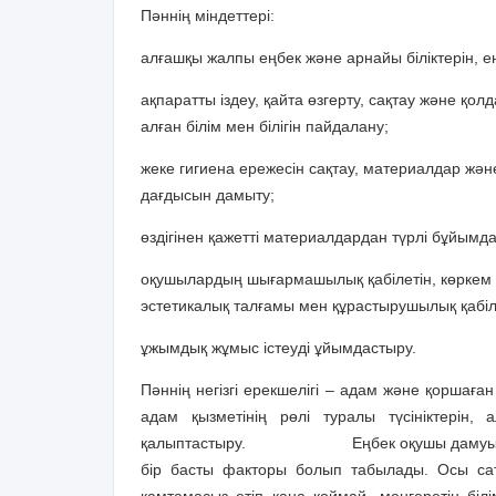
Пәннің міндеттері:
алғашқы жалпы еңбек және арнайы біліктерін, е
ақпаратты іздеу, қайта өзгерту, сақтау және қол
алған білім мен білігін пайдалану;
жеке гигиена ережесін сақтау, материалдар және
дағдысын дамыту;
өздігінен қажетті материалдардан түрлі бұйымд
оқушылардың шығармашылық қабілетін, көркем се
эстетикалық талғамы мен құрастырушылық қабіл
ұжымдық жұмыс істеуді ұйымдастыру.
Пәннің негізгі ерекшелігі – адам және қоршағ
адам қызметінің рөлі туралы түсініктерін, 
қалыптастыру. Еңбек оқушы дамуының (ад
бір басты факторы болып табылады. Осы са