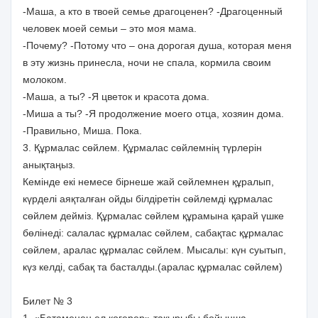
-Маша, а кто в твоей семье драгоценен? -Драгоценный
человек моей семьи – это моя мама.
-Почему? -Потому что – она дорогая душа, которая меня
в эту жизнь принесла, ночи не спала, кормила своим
молоком.
-Маша, а ты? -Я цветок и красота дома.
-Миша а ты? -Я продолжение моего отца, хозяин дома.
-Правильно, Миша. Пока.
3. Құрмалас сөйлем. Құрмалас сөйлемнің түрлерін
анықтаңыз.
Кемінде екі немесе бірнеше жай сөйлемнен құралып,
күрделі аяқталған ойды білдіретін сөйлемді құрмалас
сөйлем дейміз. Құрмалас сөйлем құрамына қарай үшке
бөлінеді: салалас құрмалас сөйлем, сабақтас құрмалас
сөйлем, аралас құрмалас сөйлем. Мысалы: күн суытып,
күз келді, сабақ та басталды.(аралас құрмалас сөйлем)
Билет № 3
1. «Батаменен ел көгерер» тақырыбы бойынша