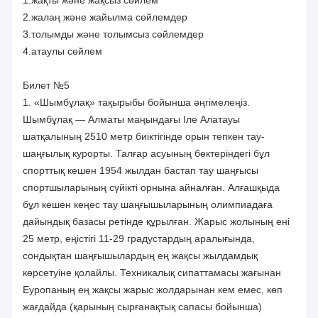
2.жалаң және жайылма сөйлемдер
3.толымды және толымсыз сөйлемдер
4.атаулы сөйлем
Билет №5
1. «Шымбұлақ» тақырыбы бойынша әңгімелеңіз.
Шымбұлақ — Алматы маңындағы Іле Алатауы
шатқалының 2510 метр биіктігінде орын тепкен тау-
шаңғылық курорты. Талғар асуының бөктеріндегі бұл
спорттық кешен 1954 жылдан бастап тау шаңғысы
спортшыларының сүйікті орнына айналған. Алғашқыда
бұл кешен кеңес тау шаңғышыларының олимпиадаға
дайындық базасы ретінде құрылған. Жарыс жолының ені
25 метр, еңістігі 11-29 градустардың аралығында,
сондықтан шаңғышылардың ең жақсы жылдамдық
көрсетуіне қолайлы. Техникалық сипаттамасы жағынан
Еуропаның ең жақсы жарыс жолдарынан кем емес, көп
жағдайда (қарының сырғанақтық сапасы бойынша)