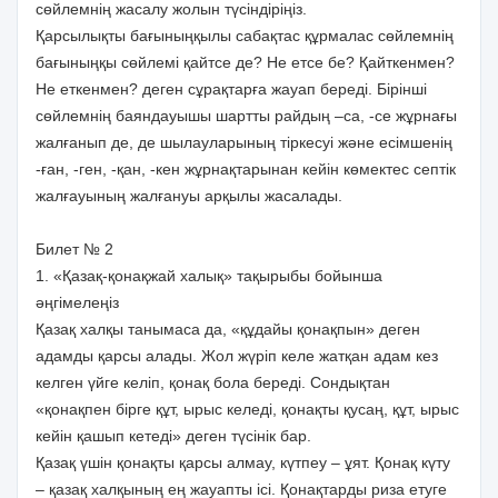
сөйлемнің жасалу жолын түсіндіріңіз.
Қарсылықты бағыныңқылы сабақтас құрмалас сөйлемнің
бағыныңқы сөйлемі қайтсе де? Не етсе бе? Қайткенмен?
Не еткенмен? деген сұрақтарға жауап береді. Бірінші
сөйлемнің баяндауышы шартты райдың –са, -се жұрнағы
жалғанып де, де шылауларының тіркесуі және есімшенің
-ған, -ген, -қан, -кен жұрнақтарынан кейін көмектес септік
жалғауының жалғануы арқылы жасалады.
Билет № 2
1. «Қазақ-қонақжай халық» тақырыбы бойынша
әңгімелеңіз
Қазақ халқы танымаса да, «құдайы қонақпын» деген
адамды қарсы алады. Жол жүріп келе жатқан адам кез
келген үйге келіп, қонақ бола береді. Сондықтан
«қонақпен бірге құт, ырыс келеді, қонақты қусаң, құт, ырыс
кейін қашып кетеді» деген түсінік бар.
Қазақ үшін қонақты қарсы алмау, күтпеу – ұят. Қонақ күту
– қазақ халқының ең жауапты ісі. Қонақтарды риза етуге