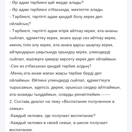
- Әр адам тәрбиені қай жерде алады?
- Әр адам тәрбиені отбасында, мектепте алады.
- Тәрбиелі, тәртіпті адам қандай болу керек деп
ойлайсың?
- Тәрбиелі, тәртіпті адам өтірік айтпау керек, ата-ананы
сыйлап, құрметтеу керек, анаға ауыр сөз айтпау керек,
әкенің тілін алу керек, ата-анаға қарсы шықпау керек,
айтқандарын уақытында орындау керек, үлкендерді
сыйлап, кішілерге қамқор көрсету керек деп ойлаймын.
-Сен өз отбасынан қандай тәрбие алдың?
-Менің ата-анам маған жақсы тәрбие берді деп
ойлаймын. Өйткені үлкендерді сыйлап, құрметтеуге
тырысамын, әдепсіз, дөрекі, орынсыз сөздер айтпаймын,
ата-анамды тыңдаймын, оларды ренжітпеймін.------
2. Составь диалог на тему «Воспитание полученное в
семье».
-Каждый человек, где получает воспитание?
-Каждый человек в своей семье, в школе получает
воспитание.