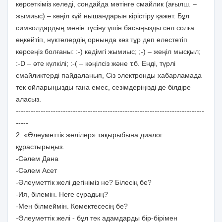
көрсеткіміз келеді, сондайда мәтінге смайлик (ағылш. –
жымиыс) – көңіл күй нышандарын кірістіру қажет. Бұл
символдардың мәнін түсіну үшін басыңызды сәл солға
еңкейтіп, нүктелердің орнында көз тұр деп елестетіп
көрсеңіз болғаны: :-) кәдімгі жымиыс; ;-) – жеңіл мысқыл;
:-D – өте күлкілі; :-( – көңілсіз және т.б. Енді, түрлі
смайликтерді пайдаланып, Сіз электронды хабарламада
тек ойларыңызды ғана емес, сезімдеріңізді де білдіре
аласыз.
----------------------------------------------------------------------------
-----
2. «Әлеуметтік желілер» тақырыбына диалог
құрастырыңыз.
-Сәлем Дана
-Сәлем Асет
-Әлеуметтік желі дегініміз не? Білесің бе?
-Ия, білемін. Неге сұрадың?
-Мен білмеймін. Көмектесесің бе?
-Әлеуметтік желі - бұл тек адамдарды бір-бірімен