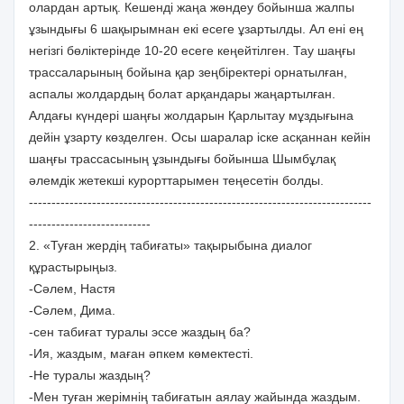
олардан артық. Кешенді жаңа жөндеу бойынша жалпы
ұзындығы 6 шақырымнан екі есеге ұзартылды. Ал ені ең
негізгі бөліктерінде 10-20 есеге кеңейтілген. Тау шаңғы
трассаларының бойына қар зеңбіректері орнатылған,
аспалы жолдардың болат арқандары жаңартылған.
Алдағы күндері шаңғы жолдарын Қарлытау мұздығына
дейін ұзарту көзделген. Осы шаралар іске асқаннан кейін
шаңғы трассасының ұзындығы бойынша Шымбұлақ
әлемдік жетекші курорттарымен теңесетін болды.
----------------------------------------------------------------------------
---------------------------
2. «Туған жердің табиғаты» тақырыбына диалог
құрастырыңыз.
-Сәлем, Настя
-Сәлем, Дима.
-сен табиғат туралы эссе жаздың ба?
-Ия, жаздым, маған әпкем көмектесті.
-Не туралы жаздың?
-Мен туған жерімнің табиғатын аялау жайында жаздым.