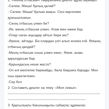
-Сәлем, Миша! Қалың қалай?
- Сәлем, Маша! Қалым жақсы. Сені көргеніме
қуаныштымын.
-Сенің отбасың үлкен бе?
-Ия, менің отбасым үлкен. Атам мен әжем бар.
-Олар саған аңыздар айтып бере ме?
-Әрине, айтады. Біз олардан үлгі алып өсеміз ғой. Өзіңнің
отбасың қандай?
-Менің отбасым онша үлкен емес. Әкем, анам,
қарындасым бар.
-Қарындасың неше жаста?
-Ол әлі мектепке бармайды, бала бақшаға барады. Мен
оны еркелетемін.
-Сау бол
2. Составить диалог на тему: «Моя семья»
----------------------------------------------------------------------------
----------------------------------------------------------------
3. Қарсылықты бағыныңқылы сабақтас құрмалас