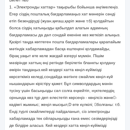
1. «Электронды хаттар» тақырыбы бойынша әңгімелеңіз.
Егер сіздің пошталық бағдарламаңыз хат мәнерін сәнді
етіп безендіруді (жуан,қиғаш,қаріп және т.б) қолдайтын
болса сіздің хатыңызды қабылдап алатын адамның
бағдарламасы да дәл сондай екеніне көз жеткізіп алыңыз.
Қазіргі таңда көптеген пошта бағдарламалары қарапайым
мәтіндік хабарламадан басқа ештеңені қолдамайды,
бірақ уақыт өте келе жағдай өзгеруі мүмкін. Пішім
мәзірінде хаттың өңі ретінде берілетін бланкты қолдану
әмірін таңдаңыз.кей кездері хатта көңіл-күйімізді
көрсеткіміз келеді,сондайда мәтінге смайлик көңіл-күй
нышандарын кірістіру қажет. Бұл символдардың мәнін
түсіну үшін басыңызды сәл солға еңкейтіп, нүктелердің
орнында көз тұр деп елестетіп көрсеңіз - көңілсіз және-
кәдімгі жымиыс; жеңіл мысқыл;D өте күлкілі; болғаны: т.б.
Енді,түрлі смайликтерді пайдаланып, сіз электронды
хабарламада тек ойларыңызды ғана емес сезімдеріңізді
де білдіре аласыз. Кей кездері хатта көңіл-күйімізді