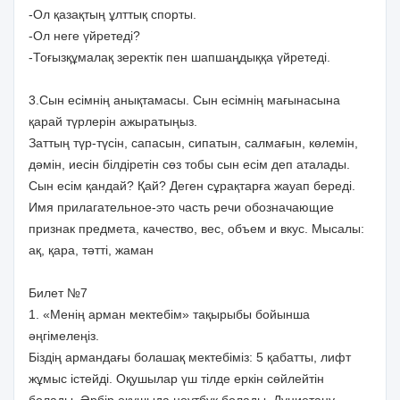
-Ол қазақтың ұлттық спорты.
-Ол неге үйретеді?
-Тоғызқұмалақ зеректік пен шапшаңдыққа үйретеді.
3.Сын есімнің анықтамасы. Сын есімнің мағынасына
қарай түрлерін ажыратыңыз.
Заттың түр-түсін, сапасын, сипатын, салмағын, көлемін,
дәмін, иесін білдіретін сөз тобы сын есім деп аталады.
Сын есім қандай? Қай? Деген сұрақтарға жауап береді.
Имя прилагательное-это часть речи обозначающие
признак предмета, качество, вес, объем и вкус. Мысалы:
ақ, қара, тәтті, жаман
Билет №7
1. «Менің арман мектебім» тақырыбы бойынша
әңгімелеңіз.
Біздің армандағы болашақ мектебіміз: 5 қабатты, лифт
жұмыс істейді. Оқушылар үш тілде еркін сөйлейтін
болады. Әрбір оқушыда ноутбук болады. Дүниетану