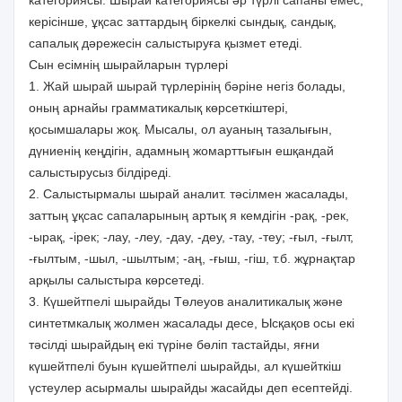
керісінше, ұқсас заттардың біркелкі сындық, сандық,
сапалық дәрежесін салыстыруға қызмет етеді.
Сын есімнің шырайларын түрлері
1. Жай шырай шырай түрлерінің бәріне негіз болады,
оның арнайы грамматикалық көрсеткіштері,
қосымшалары жоқ. Мысалы, ол ауаның тазалығын,
дүниенің кеңдігін, адамның жомарттығын ешқандай
салыстырусыз білдіреді.
2. Салыстырмалы шырай аналит. тәсілмен жасалады,
заттың ұқсас сапаларының артық я кемдігін -рақ, -рек,
-ырақ, -ірек; -лау, -леу, -дау, -деу, -тау, -теу; -ғыл, -ғылт,
-ғылтым, -шыл, -шылтым; -аң, -ғыш, -гіш, т.б. жұрнақтар
арқылы салыстыра көрсетеді.
3. Күшейтпелі шырайды Төлеуов аналитикалық және
синтетмкалық жолмен жасалады десе, Ысқақов осы екі
тәсілді шырайдың екі түріне бөліп тастайды, яғни
күшейтпелі буын күшейтпелі шырайды, ал күшейткіш
үстеулер асырмалы шырайды жасайды деп есептейді.