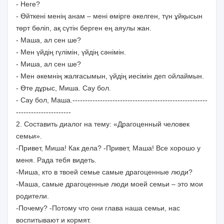
- Неге?
- Өйткені менің анам – мені өмірге әкелген, түн ұйқысын
төрт бөліп, ақ сүтін берген ең аяулы жан.
- Маша, ал сен ше?
- Мен үйдің гүлімін, үйдің сәнімін.
- Миша, ал сен ше?
- Мен әкемнің жалғасымын, үйдің иесімін деп ойлаймын.
- Өте дұрыс, Миша. Сау бол.
- Сау бол, Маша.------------------------------------------------------
----------------------
2. Составить диалог на тему: «Драгоценный человек
семьи».
-Привет, Миша! Как дела? -Привет, Маша! Все хорошо у
меня. Рада тебя видеть.
-Миша, кто в твоей семье самые драгоценные люди?
-Маша, самые драгоценные люди моей семьи – это мои
родители.
-Почему? -Потому что они глава наша семьи, нас
воспитывают и кормят.