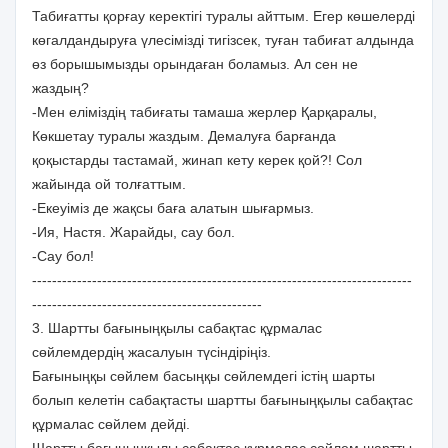
Табиғатты қорғау керектігі туралы айттым. Егер көшелерді
көгалдандыруға үлесімізді тигізсек, туған табиғат алдында
өз борышымызды орындаған боламыз. Ал сен не
жаздың?
-Мен еліміздің табиғаты тамаша жерлер Қарқаралы,
Көкшетау туралы жаздым. Демалуға барғанда
қоқыстарды тастамай, жинап кету керек қой?! Сол
жайында ой толғаттым.
-Екеуіміз де жақсы баға алатын шығармыз.
-Ия, Настя. Жарайды, сау бол.
-Сау бол!
----------------------------------------------------------------------------
----------------------------------------------
3. Шартты бағыныңқылы сабақтас құрмалас
сөйлемдердің жасалуын түсіндіріңіз.
Бағыныңқы сөйлем басыңқы сөйлемдегі істің шарты
болып келетін сабақтасты шартты бағыныңқылы сабақтас
құрмалас сөйлем дейді.
Шартты бағыныңқылы сабақтас құрмалас сөйлем шартты