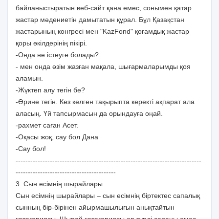
байланыстыратын веб-сайт қана емес, сонымен қатар
жастар мәдениетін дамытатын құрал. Бұл Қазақстан
жастарының конгресі мен "KazFond" қоғамдық жастар
қоры өкілдерінің пікірі.
-Онда не істеуге болады?
- мен онда өзім жазған мақала, шығармаларымды қоя
аламын.
-Жүктеп алу тегін бе?
-Әрине тегін. Кез келген тақырыпта керекті ақпарат ала
аласың. Үй тапсырмасын да орындауға оңай.
-рахмет саған Асет.
-Оқасы жоқ, сау бол Дана
-Сау бол!
----------------------------------------------------------------------------
-----------------------------------------
3. Сын есімнің шырайлары.
Сын есімнің шырайлары – сын есімнің біртектес сапалық
сынның бір-бірінен айырмашылығын анықтайтын
категориясы. Шырай категориясы әр түрлі сапаны емес,