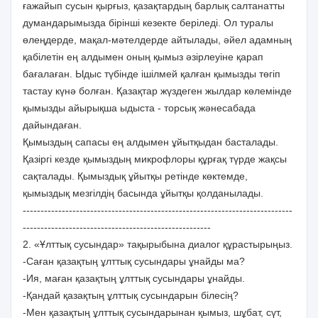
ғажайып сусын қырғыз, қазақтардың барлық салтанатты
думандарымызда бiрiншi кезекте берiледi. Ол туралы
өлеңдерде, мақал-мәтелдерде айтылады, әйел адамның
қабiлетiн ең алдымен оның қымыз әзiрлеуiне қарап
бағалаған. Ыдыс түбiнде iшiлмей қалған қымызды төгiп
тастау күнә болған. Қазақтар жүздеген жылдар көлемiнде
қымызды айырықша ыдыста - торсық жәнесабада
дайындаған.
Қымыздың сапасы ең алдымен ұйытқыдан басталады.
Қазiргi кезде қымыздың микрофлоры құрғақ түрде жақсы
сақталады. Қымыздық ұйытқы ретiнде көктемде,
қымыздық мезгiлдiң басында ұйытқы қолданылады.
----------------------------------------------------------------------------
-----------------------------------------------------
2. «Ұлттық сусындар» тақырыбына диалог құрастырыңыз.
-Саған қазақтың ұлттық сусындары ұнайды ма?
-Ия, маған қазақтың ұлттық сусындары ұнайды.
-Қандай қазақтың ұлттық сусындарын білесің?
-Мен қазақтың ұлттық сусындарынан қымыз, шұбат, сүт,