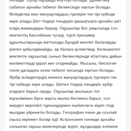
сабағын арнайы табиғат бөлмесінде оқитын болады.
Өсімдіктер мен жануарлардың түрлерін тек тірі күйінде
көре алады.Шет тілдері пәндерін қашықтықта арнайы шет
елдің мамандары береді. Оқушылар бос уақытында сол
мектептің бассейініне түседі, түрлі тренажер
құрылғыларында жаттығады.Бұндай мектеп балаларды
іріктеп қабылдамайды, әр балаға қолжетімді. Келешектегі
мектепте оқушылар сынып бөлмелерінде кітаптағы дайын
мәліметтерді қарап көп отырмайды. Мысалы, биология
пәнін даладағы әсем табиғат аясында оқитын болады.
Әрбір өсімдіктердің немесе жануарлардың түрлерін тек
тірі күйінде көре алады. Шетел тілдері пәндерін әрбір
елдерге барып оқиды. Оқушылар ағылшын тілі
мұғалімімен бірге жарты жылға Англияға барып, сол
жердегі жергілікті тұрғындармен әңгімелесе жүріп тілді
жылдам үйренетін болады. География пәнін де осылай
оқыса керемет болар еді! Астрономия пәнінде арнайы
салынған ғарыш кемелерінде жүріп, жұлдыздар әлеміне