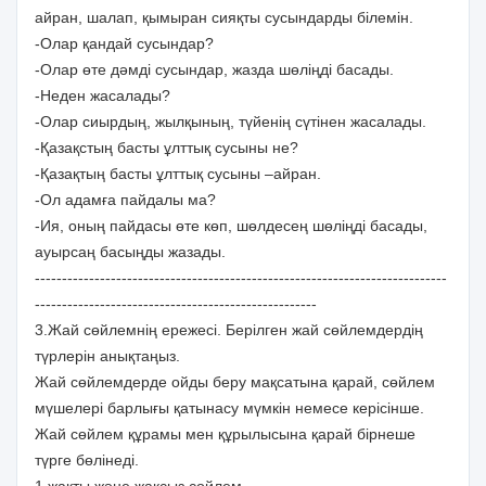
айран, шалап, қымыран сияқты сусындарды білемін.
-Олар қандай сусындар?
-Олар өте дәмді сусындар, жазда шөліңді басады.
-Неден жасалады?
-Олар сиырдың, жылқының, түйенің сүтінен жасалады.
-Қазақстың басты ұлттық сусыны не?
-Қазақтың басты ұлттық сусыны –айран.
-Ол адамға пайдалы ма?
-Ия, оның пайдасы өте көп, шөлдесең шөліңді басады,
ауырсаң басыңды жазады.
----------------------------------------------------------------------------
----------------------------------------------------
3.Жай сөйлемнің ережесі. Берілген жай сөйлемдердің
түрлерін анықтаңыз.
Жай сөйлемдерде ойды беру мақсатына қарай, сөйлем
мүшелері барлығы қатынасу мүмкін немесе керісінше.
Жай сөйлем құрамы мен құрылысына қарай бірнеше
түрге бөлінеді.
1.жақты және жақсыз сөйлем