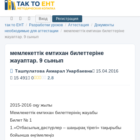
Вход
Регистрация
так то ЕНТ
/
Разработки уроков
/
Аттестация
/
Документы
необходимые для аттестации
/
мемлекеттік емтихан билеттеріне
жауаптар. 9 сынып
мемлекеттік емтихан билеттеріне
жауаптар. 9 сынып
Ташпулатова Акмарал Унарбаевна
15.04.2016
15 491
0
2.8
2015-2016 оқу жылы
Мемлекеттік емтихан билеттерінің жауабы
Билет № 1
1.»Отбасылық дәстүрлер – шаңырақ тірегі» тақырыбы
бойынша әңгімелеңіз