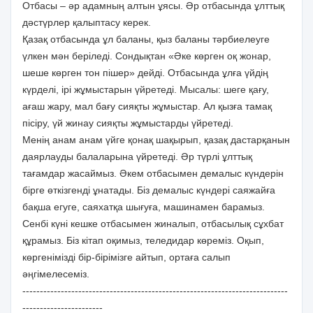
Отбасы – әр адамның алтын ұясы. Әр отбасында ұлттық
дәстүрлер қалыптасу керек.
Қазақ отбасында ұл баланы, қыз баланы тәрбиелеуге
үлкен мән беріледі. Сондықтан «Әке көрген оқ жонар,
шеше көрген тон пішер» дейді. Отбасында ұлға үйдің
күрделі, ірі жұмыстарын үйретеді. Мысалы: шеге қағу,
ағаш жару, мал бағу сияқты жұмыстар. Ал қызға тамақ
пісіру, үй жинау сияқты жұмыстарды үйретеді.
Менің анам анам үйге қонақ шақырып, қазақ дастарқанын
даярлауды балаларына үйретеді. Әр түрлі ұлттық
тағамдар жасаймыз. Әкем отбасымен демалыс күндерін
бірге өткізгенді ұнатады. Біз демалыс күндері саяжайға
бақша егуге, саяхатқа шығуға, машинамен барамыз.
Сенбі күні кешке отбасымен жиналып, отбасылық сұхбат
құрамыз. Біз кітап оқимыз, теледидар көреміз. Оқып,
көргенімізді бір-бірімізге айтып, ортаға салып
әңгімелесеміз.
----------------------------------------------------------------------------
-----------------------