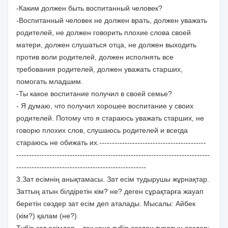
-Каким должен быть воспитанный человек?
-Воспитанный человек не должен врать, должен уважать
родителей, не должен говорить плохие слова своей
матери, должен слушаться отца, не должен выходить
против воли родителей, должен исполнять все
требования родителей, должен уважать старших,
помогать младшим.
-Ты какое воспитание получил в своей семье?
- Я думаю, что получил хорошее воспитание у своих
родителей. Потому что я стараюсь уважать старших, не
говорю плохих слов, слушаюсь родителей и всегда
стараюсь не обижать их.------------------------------------------
----------------------------------------------------------------------------
---------------------------------------------------
3.Зат есімнің анықтамасы. Зат есім тудырушы жұрнақтар.
Заттың атын білдіретін кім? не? деген сұрақтарға жауап
беретін сөздер зат есім деп аталады. Мысалы: Айбек
(кім?) қалам (не?)
Түбір зат есімдер – тек қана түбір сөзден тұратын сөздер: