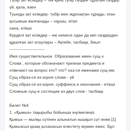
үй, қала, өзен
Туынды зат есімдер- түбір мен жұрнақтан тұрады, оған
қосымша жалғанады – оқушы, кітап
хана, етікші
Күрделі зат есімдер – екі немесе одан да көп сөздерден
құралған зат атаулары – Ақтөбе, тасбақа, биыл
------------------------
Имя существительное. Образование имен сущ-х
Слова , которые обозначают признак предмета и
отвечают на вопрос кто? что? наз-ся именами сущ-ми.
Сущ образ-ся из корня слова - үй
Сущ образ-ся из корня, суффикса и окончания - етікші
Сложные сущ-е состящие из двух слов - тасбақа
Билет №4
1. «Қымыз» тақырыбы бойынша әңгімелеңіз.
Қымыз — жылқы сүтінен алынатын кышқыл сүт өнімі.[1]
Қымызсыз қазақ асханасын елестету мүмкiн емес. Бұл