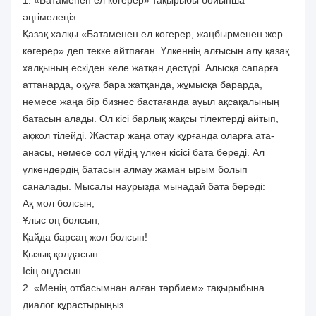
әңгімелеңіз.
Қазақ халқы «Батаменен ел көгерер, жаңбырменен жер
көгерер» деп текке айтпаған. Үлкеннің алғысын алу қазақ
халқының ескіден келе жатқан дәстүрі. Алысқа сапарға
аттанарда, оқуға бара жатқанда, жұмысқа барарда,
немесе жаңа бір бизнес бастағанда ауыл ақсақалының
батасын алады. Ол кісі барлық жақсы тілектерді айтып,
ақжол тілейді. Жастар жаңа отау құрғанда оларға ата-
анасы, немесе сол үйдің үлкен кісісі бата береді. Ал
үлкендердің батасын алмау жаман ырым болып
саналады. Мысалы наурызда мынадай бата береді:
Ақ мол болсын,
Ұлыс оң болсын,
Қайда барсаң жол болсын!
Қызық қолдасын
Ісің оңдасын.
2. «Менің отбасымнан алған тәрбием» тақырыбына
диалог құрастырыңыз.