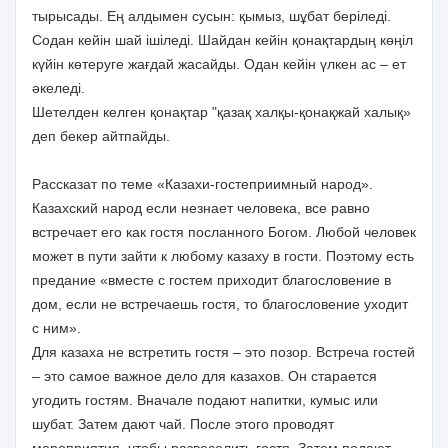
тырысады. Ең алдымен сусын: қымыз, шұбат беріледі.
Содан кейін шай ішіледі. Шайдан кейін қонақтардың көңіл
күйін көтеруге жағдай жасайды. Одан кейін үлкен ас – ет
әкеледі.
Шетелден келген қонақтар "қазақ халқы-қонақжай халық»
деп бекер айтпайды.
Рассказат по теме «Казахи-гостеприимный народ».
Казахский народ если незнает человека, все равно
встречает его как гостя посланного Богом. Любой человек
может в пути зайти к любому казаху в гости. Поэтому есть
предание «вместе с гостем приходит благословение в
дом, если не встречаешь гостя, то благословение уходит
с ним».
Для казаха не встретить гостя – это позор. Встреча гостей
– это самое важное дело для казахов. Он старается
угодить гостям. Вначале подают напитки, кумыс или
шубат. Затем дают чай. После этого проводят
мероприятия, чтобы развеселить гостя. Затем подают