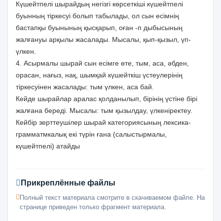
Күшейтпелі шырайдың негізгі көрсеткіші күшейтпелі
буынның тіркесуі болып табылады, ол сын есімнің
бастапқы буынының қысқарып, оған -п дыбысының
жалғануы арқылы жасалады. Мысалы, қып-қызыл, үп-
үлкен.
4. Асырмалы шырай сын есімге өте, тым, аса, әбден,
орасан, нағыз, нақ, шымқай күшейткіш үстеулерінің
тіркесуінен жасалады: тым үлкен, аса бай.
Кейде шырайлар аралас қолданылып, бірінің үстіне бірі
жалғана береді. Мысалы: тым қызылдау, үлкеніректеу.
Кейбір зерттеушілер шырай категориясының лексика-
грамматмкалық екі түрін ғана (салыстырмалы,
күшейтпелі) атайды
Прикреплённые файлы
Полный текст материала смотрите в скачиваемом файле. На
странице приведен только фрагмент материала.