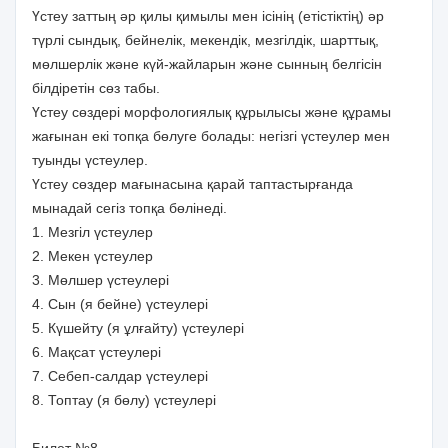
Үстеу заттың әр қилы қимылы мен ісінің (етістіктің) әр
түрлі сындық, бейнелік, мекендік, мезгілдік, шарттық,
мөлшерлік және күй-жайларын және сынның белгісін
білдіретін сөз табы.
Үстеу сөздері морфологиялық құрылысы және құрамы
жағынан екі топқа бөлуге болады: негізгі үстеулер мен
туынды үстеулер.
Үстеу сөздер мағынасына қарай таптастырғанда
мынадай сегіз топқа бөлінеді.
1. Мезгіл үстеулер
2. Мекен үстеулер
3. Мөлшер үстеулері
4. Сын (я бейне) үстеулері
5. Күшейту (я ұлғайту) үстеулері
6. Мақсат үстеулері
7. Себеп-салдар үстеулері
8. Топтау (я бөлу) үстеулері
Билет №8