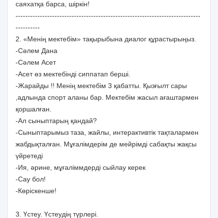
саяхатқа барса, шіркін!
----------------------------------------------------------------------------
----------
2. «Менің мектебім» тақырыбына диалог құрастырыңыз.
-Сәлем Дана
-Сәлем Асет
-Асет өз мектебінді сиппатап берші.
-Жарайды !! Менің мектебім 3 қабатты. Қызғылт сары
,адлында спорт аланы бар. Мектебім жасыл ағаштармен
қоршалған.
-Ал сыныптарың қандай?
-Сыныптарымыз таза, жайлы, интерактивтік тақталармен
жабдықталған. Мұғалімдерім де мейрімді сабақты жақсы
үйретеді
-Ия, әрине, мұғаліммдерді сыйлау керек
-Сау бол!
-Көріскенше!
3. Үстеу. Үстеудің түрлері.