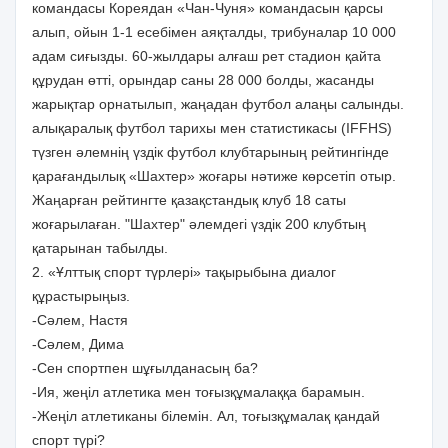
командасы Кореядан «Чан-Чуня» командасын қарсы
алып, ойын 1-1 есебімен аяқталды, трибуналар 10 000
адам сиғызды. 60-жылдары алғаш рет стадион қайта
құрудан өтті, орындар саны 28 000 болды, жасанды
жарықтар орнатылып, жаңадан футбол алаңы салынды.
алықаралық футбол тарихы мен статистикасы (IFFHS)
түзген әлемнің үздік футбол клубтарының рейтингінде
қарағандылық «Шахтер» жоғары нәтиже көрсетіп отыр.
Жаңарған рейтингте қазақстандық клуб 18 саты
жоғарылаған. "Шахтер" әлемдегі үздік 200 клубтың
қатарынан табылды.
2. «Ұлттық спорт түрлері» тақырыбына диалог
құрастырыңыз.
-Сәлем, Настя
-Сәлем, Дима
-Сен спортпен шұғылданасың ба?
-Ия, жеңіл атлетика мен тоғызқұмалаққа барамын.
-Жеңіл атлетиканы білемін. Ал, тоғызқұмалақ қандай
спорт түрі?