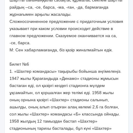
райдың –са, -се, барса, -ма, -ған, -да, бармағанда
жұрнағымен арқылы жасалады.
Сложносочиненное предложение с придаточным условия
указывает при каком условии происходит действие в
главном предложении. Сказуемое оканчивается на са,
-се, барса.
М: Сен хабарламағанда, біз қазір жиналмайтын едік.
Билет №6
1. «Шахтер командасы» тақырыбы бойынша әңгімелеңіз.
1947 жылы Қарағандыда «Динамо» стадионы жұмысын
бастаған еді, ол қазіргі кездегі стадионға мүлдем
ұқсамайтын, ол қоршалған жер телімі еді. 1958 жылы
оның орнына қазіргі «Шахтер» стадионы салынып,
ашылды, оның алып отырған алаң көлемі 2,6 га болған,
сол жылы «Шахтер» командасы «Б» классында ойнады.
1958 жылдың 12 тамыздан бастап «Шахтер»
стадионының тарихы басталады, бұл күні «Шахтер»