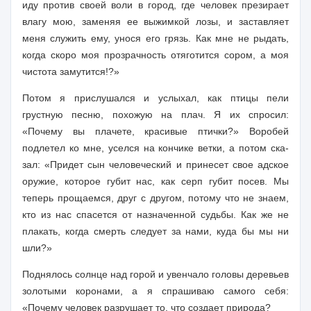
иду против своей воли в город, где человек презирает
влагу мою, заменяя ее выжимкой лозы, и заставляет
меня служить ему, унося его грязь. Как мне не рыдать,
когда скоро моя прозрач­ность отяготится сором, а моя
чистота замутится!?»
Потом я прислушался и услыхал, как птицы пели
грустную песню, похожую на плач. Я их спросил:
«Почему вы плачете, красивые птич­ки?» Воробей
подлетел ко мне, уселся на кончике ветки, а потом ска­
зал: «Придет сын человеческий и принесет свое адское
оружие, кото­рое губит нас, как серп губит посев. Мы
теперь прощаемся, друг с дру­гом, потому что не знаем,
кто из нас спасется от назначенной судьбы. Как же не
плакать, когда смерть следует за нами, куда бы мы ни
шли?»
Поднялось солнце над горой и увенчало головы деревьев
золоты­ми коронами, а я спрашиваю самого себя:
«Почему человек разрушает то, что создает природа?