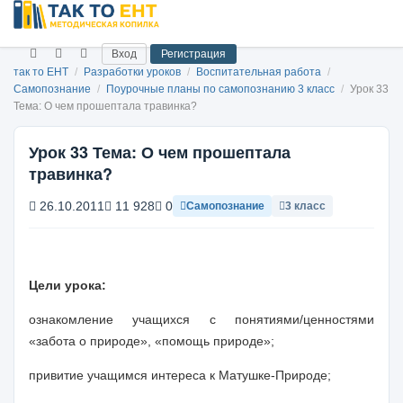
Вход
Регистрация
так то ЕНТ
/
Разработки уроков
/
Воспитательная работа
/
Самопознание
/
Поурочные планы по самопознанию 3 класс
/
Урок 33
Тема: О чем прошептала травинка?
Урок 33 Тема: О чем прошептала
травинка?
26.10.2011
11 928
0
Самопознание
3 класс
Цели урока:
ознакомление учащихся с понятиями/ценностями
«забота о природе», «помощь природе»;
привитие учащимся интереса к Матушке-Природе;