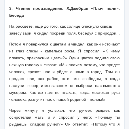
3. Чтение произведения. Х.Джебран «Плач поля».
Беседа
На рассвете, еще до того, как солнце блеснуло сквозь
завесу зари, я сидел посреди поля, беседуя с природой...
Потом я повернулся к цветам и увидел, как они источают
из глаз слезы - капельки росы. Я спросил: «К чему
плакать, прекрасные цветы?» Один цветок поднял свою
нежную головку и сказал: «Мы плачем потому, что придет
человек, срежет нас и уйдет с нами в город. Там он
продаст нас, как рабов, хотя мы свободны, а когда
наступит вечер, и мы завянем, он выбросит нас вместе с
мусором. Как же нам не пла­кать, когда жестокая рука
человека разлучит нас с нашей родиной - полем!»
Через минуту я услыхал, что ручеек рыдает, как
осиротелая мать, и я спросил у него: «Почему ты
рыдаешь, сладкий ручей?» Он ответил: «Потому что я