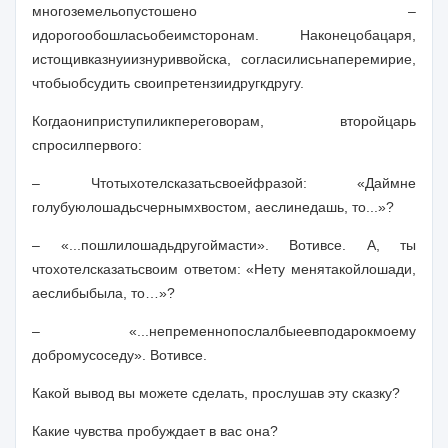
много
земель
опустошено
–
и
дорого
обошлась
обеим
сторонам
.
Наконец
оба
царя
,
истощив
казну
и
изнурив
войска
,
согласились
на
перемирие
,
чтобы
обсудить свои
претензии
друг
к
другу
.
Когда
они
приступили
к
переговорам
,
второй
царь
спросил
первого
:
–
Что
ты
хотел
сказать
своей
фразой
:
«Дай
мне
голубую
лошадь
с
черным
хвостом
,
а
если
не
дашь
,
то
...
»
?
– «
...
пошли
лошадь
другой
масти»
.
Вот
и
все
.
А
,
ты
что
хотел
сказать
своим ответом
:
«Нет
у меня
такой
лошади
,
а
если
бы
была
,
то
…
»
?
–
«
...
непременно
послал
бы
ее
в
подарок
моему
доброму
соседу»
.
Вот
и
все
.
Какой вывод вы можете сделать, прослушав эту сказку?
Какие чувства пробуждает в вас она?