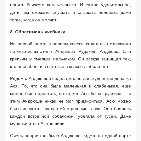
понять близкого вам человека. И самое удивительное,
дети, вы сможете слушать и слышать человека даже
тогда, когда он молчит.
8. Обратимся к учебнику
На первой парте в первом классе сидел сын отважного
лётчика-испытателя Андрюша Рудаков. Андрюша был
крепким и смелым мальчиком. Он всегда защищал тех,
кто послабее, и за это все в классе любили его.
Рядом с Андрюшей сидела маленькая худенькая девочка
Ася. То, что она была маленькая и слабенькая, ещё
можно было простить, но то, что Ася была труслива, – с
этим Андрюша никак не мог примириться. Асю можно
было испугать, сделав ей страшные глаза. Она боялась
каждой встречной собачонки, убегала от гусей. Даже
муравьи и те её страшили.
Очень неприятно было Андрюше сидеть на одной парте