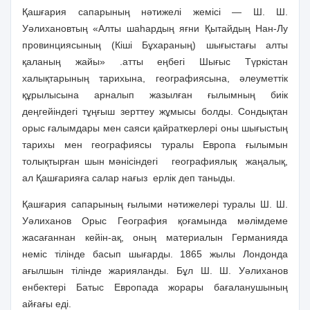
Қашғария сапарының нәтижелі жемісі — Ш. Ш.
Уәлихановтың «Алты шаһардың яғни Қытайдың Нан-Лу
провинциясының (Кіші Бұхараның) шығыстағы алты
қаланың жайы» .атты еңбегі Шығыс Түркістан
халықтарының тарихына, географиясына, әлеуметтік
құрылысына арналып жазылған ғылымның биік
деңгейіндегі тұңғыш зерттеу жұмысы болды. Сондықтан
орыс ғалымдары мен саяси қайраткерлері оны шығыстың
тарихы мен географиясы туралы Европа ғылымын
толықтырған шын мәнісіндегі
географиялық
жаңалық,
ал Қашғарияға салар нағыз
ерлік деп таныды.
Қашғария сапарының ғылыми нәтижелері туралы Ш. Ш.
Уәлиханов Орыс География қоғамында мәлімдеме
жасағаннан кейін-ақ, оның материалын Германияда
неміс тілінде басып шығарды. 1865 жылы Лондонда
ағылшын тілінде жарияланды. Бұл Ш. Ш. Уәлиханов
енбектері Батыс Европада жорары бағаланушының
айғағы еді.