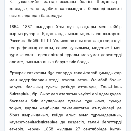
К. Гутковскийге хаттар жазғаны белгілі. Шоқанның :
қоғамдық және әдебиет саласындағы белсенді қызметі
осы жылдардан басталады.
1854—1857 жылдары ¥лы жүз қазақтары мен кейбір
қырғыз руларын Қоқан хандығының ықпалынан шығарып,
Россияға бейбіт Ш. Ш. Уәлиханов оны жан-жақты зерттеуі,
географиялық сипаты, саяси құрылысы, мәдениеті мен
тұрмыс-салт
ерешеліктері туралы мағлұмат-деректерді
әлемге, ғылымға ашып беруге тиіс болды.
Ержүрек саяхатшы бұл сапарда талай-талай қиындықтар
мен кедергілерден өтеді, жалған атпен Әлімбай болып
керуен басының туысы ретінде аттанады, Тянь-Шань
биіктерінін, бірі Сырт деп аталатын хауіпті әрі адам қадам
баспаған биік асуларында түтекке тұншығып, суыққа
тоңып, қарлы жаңбырда тайғанақтаған ат-туйелері де
біраз шырынданып, кейде алыс ауыл тұрғындарының
қауесет-сенімсіздіктеріне де кездесіп, талай бөгеттерді
өткеріп, керуен 1858 жылдың 27 сентябрінде Қытай