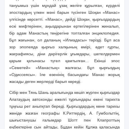
тануымыз үшін мұндай ұзақ желіге құрылған, күрделі
эпостардың үлкен мәні барын түсінген Шоқан «Манас»
үлгісінде көрсетті. «Манас», дейді Шоқан, қырғыздардың
ескі мифтерінен, аңыздарынан ертегілерінен жиналып,
бір адам Манастың төңірегіне топталған энциклопедия.
Бұл жағынан, ол даланың «Илиадасы» тәрізді. Бұл аса
зор эпопеяда қырғыз халқының өмірі, әдет ғұрпы,
жағрафиясы, діни дәрігерлік ұғымдары, шетелдермен
қарым қатынасы түгел қамтылған... Екінші эпос
«Семетей» «Манастың» жалғасы. Бұл қырғыздың
«Одиссеясы». Іле өзенінің басындағы Манас жорық
жасады деген жерлерді барып көреді.
Сібір мен Тянь Шань аралығында көшіп жүрген қырғыздар
Алатаудың автохонды ежелгі тұрғындары екені тарихта
тұңғыш рет аныпқтап береді. Қырғыздардың көне тарихы
жөніде жазған географы К.Риттердің, А. Гумбольттің,
шығыстанушы ғалымдар Шотт пен Клапроттың
еңбектеріне сын айтады, Бұдан кейін Құлжа қаласында