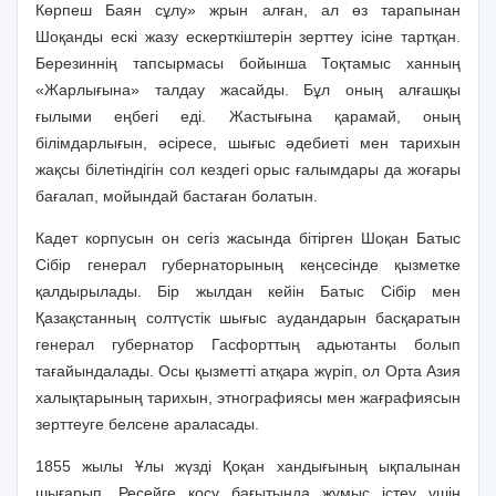
Көрпеш Баян сұлу» жрын алған, ал өз тарапынан
Шоқанды ескі жазу ескерткіштерін зерттеу ісіне тартқан.
Березиннің тапсырмасы бойынша Тоқтамыс ханның
«Жарлығына» талдау жасайды. Бұл оның алғашқы
ғылыми еңбегі еді. Жастығына қарамай, оның
білімдарлығын, әсіресе, шығыс әдебиеті мен тарихын
жақсы білетіндігін сол кездегі орыс ғалымдары да жоғары
бағалап, мойындай бастаған болатын.
Кадет корпусын он сегіз жасында бітірген Шоқан Батыс
Сібір генерал губернаторының кеңсесінде қызметке
қалдырылады. Бір жылдан кейін Батыс Сібір мен
Қазақстанның солтүстік шығыс аудандарын басқаратын
генерал губернатор Гасфорттың адьютанты болып
тағайындалады. Осы қызметті атқара жүріп, ол Орта Азия
халықтарының тарихын, этнографиясы мен жағрафиясын
зерттеуге белсене араласады.
1855 жылы Ұлы жүзді Қоқан хандығының ықпалынан
шығарып, Ресейге қосу бағытында жұмыс істеу үшін