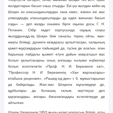
жолдастарын басып озьш отырды. Екі-үш жылдан кейін-ақ
Шоқан өз класындағылардан ғана емес, өзінен екі жас
үлкендердің класындағыларды да идея жағынан басып
озды» — деп жазды онымен бірге оқыған досы Г. Н.
Потанин. Сібір кадет корпусында оқуқық соңғы
жылддрындд-ақ Шоқан биік саналы, терең ойлы, жан-
жақты білімді, дүниеге көзқарасы қалыптасқан, халқының
қажет-мұқтаждарын пайымдай да, түсіне де алатын, оған
барынша пайдалы қызмет етуге дайын мақсатшыл жас
болып қалыптасқаны оның алғашқы ғылыми еңбектері
болып есептелетін «Проф. Н. И. Березинге хат»,
"Профессор Н. И. Березиннің «Хан жарлықтары»
кітабына рецензия», «Рашид-ед-дин» т. б. жұмыстарынан
да байқалады. Жап-жас Шоқанға мұғалімдері де,
құрбылары да болашақ ғалым, зерттеуші деп
қарағандары, жоғары бағалағандары естеліктерде де
айтылған.
Шоқан Уәлиханов 1853 жылы кадет корпусын бітіріп, атты