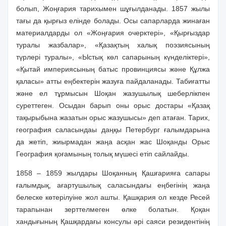
болып, Жоңғария тарихымен шұғылданады. 1857 жылы
тағы да қырғыз елінде болады. Осы сапарларда жинаған
материалдарды ол «Жоңғария очерктері», «Қырғыздар
туралы жазбалар», «Қазақтың халық поэзиясының
түрлері туралы», «Ыстық көл сапарының күнделіктері»,
«Қытай империясының батыс провинциясы және Құлжа
қаласы» атты еңбектерін жазуға пайдаланады. Табиғатты
және ел тұрмысын Шоқан жазушылық шеберлікпен
суреттеген. Осыдан барып оны орыс достары «Қазақ
тақырыбына жазатын орыс жазушысы» деп атаған. Тарих,
география саласындаы даңқы Петербург ғалымдарына
да жетіп, жиырмадан жаңа асқан жас Шоқанды Орыс
География қоғамының толық мүшесі етіп сайлайды.
1858 – 1859 жылдары Шоқанның Қашғарияға сапары
ғалымдық, ағартушылық саласындағы еңбегінің жаңа
белеске көтерілуіне жол ашты. Қашқария ол кезде Ресей
тарапынан зерттелмеген өлке болатын. Қоқан
хандығының Қашқардағы консулы әрі саяси резидентінің