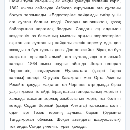
Шоқан туған халқының екі жақты қанауда езілгенін көріп,
1862 жылғы сайлауда Атбасар округының аға сұлтаны
болуға талпынады. «Елдестеріме пайдамды тигізу үшін
аға сұлтан болғым келді. Оларды чиновниктен, қазақ
байларынан қорғамақ болдым. Сондағы ең алдымен
көздегенім өз басымның мысалы арқылы жерлестеріме
оқыған аға сұлтанның пайдалы екенін көрсету еді» деп
жазады ол бұл туралы досы Достаевскийге. Бірақ ол бұл
мақсатын орындай алмай, аға сұлтандыққа өте алмай
қалады. 1864 жылы наурыз айында Шоқан генерал
Черняевтің шақыруымен Әулиеатаға (қазіргі Тараз
қаласы) келеді. Оңтүстік Қазақстан мен Орта Азияны
Ресейге қосуды жақтаған ол Черняев отрядында біраз
уақыт қызмет істейді. Бірақ патша генералының жергілікті
халыққа жасаған зорлық зомбылығын көріп, тез бөлініп
кетеді. Содан Верный (қазіріг Алматы) қаласына келіп,
одан әрі Тезек төренің аулына барып (бұрынғы
Талдықорған облысы, Шоқан атындағы шаруашылық)
тоқтайды. Сонда үйленіп, тұрып қалады.