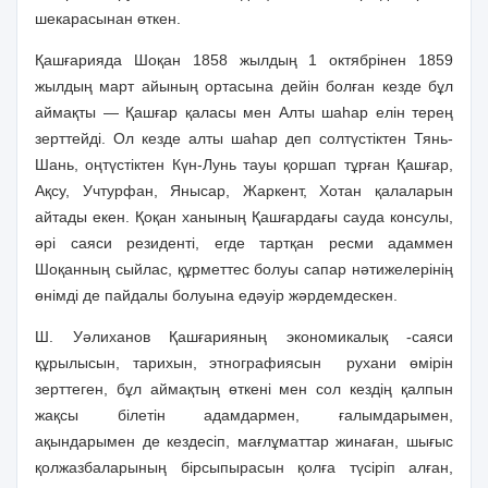
шекарасынан өткен.
Қашғарияда Шоқан 1858 жылдың 1 октябрінен 1859
жылдың март айының ортасына дейін болған кезде бұл
аймақты — Қашғар қаласы мен Алты шаһар елін терең
зерттейді. Ол кезде алты шаһар деп солтүстіктен Тянь-
Шань, оңтүстіктен Күн-Лунь тауы қоршап тұрған Қашғар,
Ақсу, Учтурфан, Янысар, Жаркент, Хотан қалаларын
айтады екен. Қоқан ханының Қашғардағы сауда консулы,
әрі саяси резиденті, егде тартқан ресми адаммен
Шоқанның сыйлас, құрметтес болуы сапар нәтижелерінің
өнімді де пайдалы болуына едәуір жәрдемдескен.
Ш. Уәлиханов Қашғарияның экономикалық -саяси
құрылысын, тарихын, этнографиясын
рухани өмірін
зерттеген, бұл аймақтың өткені мен сол кездің қалпын
жақсы білетін адамдармен, ғалымдарымен,
ақындарымен де кездесіп, мағлұматтар жинаған, шығыс
қолжазбаларының бірсыпырасын қолға түсіріп алған,