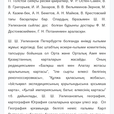
П. Толстой сияқты ресми қайраткер, Ф. Р. Остен-Сакен, В.
В. Григорьев, И. И. Захаров, В. В. Вельяминов-Зернов, М.
А. Казем-бек, А. Н. Бекетов, А. Н. Майков, В. Крестовский
тағы басқалары бар. Олардың біразымен Ш. III.
Уәлиханов сыйлас дос
болған бұрынғы достары Ф. М.
Достоевскиймен, Г. Н. Потанинмен араласқан.
Ш. Ш. Уәлиханов Петербургте болғанда өнімді ғылыми
жұмыс жүргізеді. Бас штабтың әскери-ғылыми комитетінің
тапсыруы бойынша ол Орта және Орталық Азия мен
Қазақстанның карталарын жасайды. Оның
редакциясымен «Балқаш көлі мен Алатау жотасы
аралығының картасы", "Іле сырты өлкесі бөлігінің
рекогноссировкасы», "Құлжа қаласының жобасы»,
«Ыстықкөл экспедициясының қорытындысына қосымша
карта», «Қытай империясының батыс өлкесінің картасы"
т.б. дайынлады, Ш. Ш. Уәлихановтың география,
картография Юграфия салаларына қосқан үлесі зор.
Ол
География қоғамында белгілі неміс ғалымы Карл