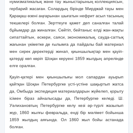
нумизматикалық және тау жыныстарының коллекциясын,
гербарий жасаған. Солардың бірінде Мирджай тауы мен
Қарақаш өзені аңғарынан шығатын нефрит асыл тасының
текшелері болған. Зерттеуге қажет деп саналған талай
бұйымдар да жиналған. Сөйтіп, бейтаныс елді жан-жақты
сипаттайтын, әскери, саяси, экономикалық, сауда-саттық
жағынан үкіметке де ғылымға да пайдалы бай материал
мен сирек деректерді жинап, қиыншылықтар мен қауіп-
қатерді көп көріп Шоқан керуені 1859 жылдың апрелінде
елге оралған.
Қауіп-қатері мен қиыншылығы мол сапардан ауырып
қайтқан Шоқан Петербургке үсті-үстіне шақыртып жатса
да, Омбыда экспедиция материалдарын жүйелеп, қорыту
ісімен біраз айналысады да, Петербургке келеді. Ш.
Уәлихановтың Петербургке келу кезі әр-түрлі жазылып
жүр, 1860 жылғы февральда, енді бір мәлімет бойынша
1859 жылдың аяғында. Ол 1860 жыл бойы астанада
болған.