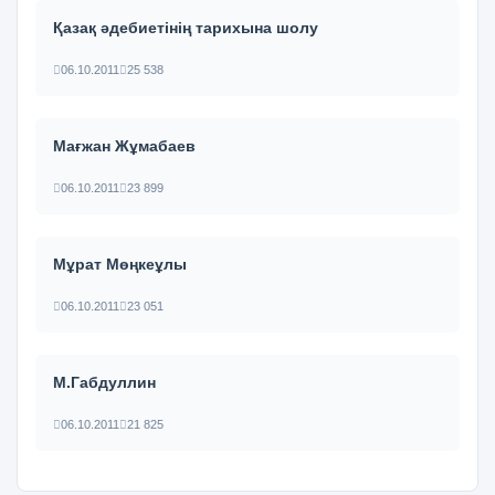
Қазақ әдебиетінің тарихына шолу
06.10.2011
25 538
Мағжан Жұмабаев
06.10.2011
23 899
Мұрат Мөңкеұлы
06.10.2011
23 051
М.Габдуллин
06.10.2011
21 825