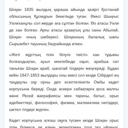
Шоқан 1835 жылдың қараша айында қазіргі Қостанай
облысының Құсмұрын бекетінде туған. Әкесі Шыңғыс
Уәлиханұлы сол жерде аға сұлтан болған. Өз атасы Уәли
де хан болған. Арғы атасы қазақтың ұлы ханы Абылай,
Шоқан оның шөбересі. Шоқанның балалық шағы
Сырымбет тауының баурайында өткен.
«Жеті жұрттың тілін білуге тиісті» хан тұқымы
болғандықтан, ауыл мектебінде оқып, арабша хат
таныған Шоқан араб, шағатай тілдерін меңгереді. Бұдан
кейін 1847-1853 жылдары оны әкесі сол кезде Сібірдегі ең
таңдаулы оқу орны деп есептелінетін Омбы кадет
корпусына береді. Онда әскери сабақтарға қоса жалпы
және Ресей жағрафиясы мен тарихы, батыс, орыс
әдебиеттері, философия, физика, математика негіздері,
шетел тілдері жүрген.
Кадет корпусына алғаш оқуға түскен кезде Шоқан орыс
тілін білмесе де өзінің зеректігімен тілді тез үйренді.