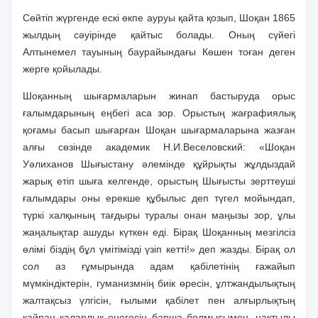
Сөйтіп жүргенде ескі өкпе ауруы қайта қозып, Шоқан 1865
жылдың сәуірінде қайтыс болады. Оның сүйегі
Алтынемел тауының баурайындағы Көшен тоған деген
жерге қойылады.
Шоқанның шығармаларын жинап бастыруда орыс
ғалымдарының еңбегі аса зор. Орыстың жағрафиялық
қоғамы басып шығарған Шоқан шығармаларына жазған
алғы сөзінде академик Н.И.Веселовский: «Шоқан
Уәлиханов Шығыстану әлемінде құйрықты жұлдыздай
жарық етіп шыға келгенде, орыстың Шығысты зерттеуші
ғалымдары оны ерекше құбылыс деп түгел мойындап,
түркі халқының тағдыры туралы онан маңызы зор, ұлы
жаңалықтар ашуды күткен еді. Бірақ Шоқанның мезгілсіз
өлімі біздің бұл үмітімізді үзіп кетті!» деп жазды. Бірақ ол
сол аз ғұмырында адам қабілетінің ғажайып
мүмкіндіктерін, гуманизмнің биік өресін, ұлтжандылықтың
жалтақсыз үлгісін, ғылыми қабілет пен алғырлықтың
қайран қаларлық өнегесін барша болмысымен, нақтылы