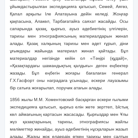
ұйымдастырылған экспедицияға қатысып, Семей, Аягөз,
Қапал арқылы Іле Алатауына дейін келеді. Жоңғар
қақпасына, Алакөл, Тарбағатайға саяхат жасайды. Осы
сапарында қазақ, қырғыз, ауыз әдебиетінің үлгілерін,
тарихы мен этнографиясының материалдарын жинап
алады. Қазақ халқының тарихы мен әдет ғұрып, діни
ұғымдары жайында материал жинап қайтады. Бұл
материалдар негізінде кейін ол «Тәңірі (құдай)»,
«Қазақтардағы шамандықтың қалдығы» деген еңбектер
жазады. Бұл еңбегін жоғары бағалаған генерал
Г.Х.Гасфорт оны наградаға ұсынады, әскери лауазымы
бір сатыға жоғарылап, поручик атағын алады.
1856 жылы М.М. Хоментовский басқарған әскери ғылыми
экспедицияға қатысып, қырғыз елін жете зерттеп, Ыстық
көл аймағының картасын жасасады. Қырғыздар мен Ұлы
жүз қазақтарының тарихы, этнографиясы жайлы
мәліметтер жинайды, ауыз әдебиетінің нұсқаларын жазып
алады. Жазуы жоқ елдердің өткен тарихы мен салтын