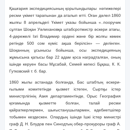
Қашғария экспедициясының қорытындылары
нәтижелері
ресми үкімет тарапынан да аталып өтті. Оған дәлел 1860
жылғы 8 апрельдегі Үкімет указы бойынша «..пооручик
сұлтан Шоқан Уәлихановқа штабсротмистр әскери атағы,
4-дәрежелі Ізгі Владимир ордені және бір жолғы көмек
ретінде 500 сом күміс ақша берілсін» — делінген.
Шоқанның ұсынысы бойынша, осы экспедицияның
жұмысына қатысы бар 22 адам қоса наградталған, оның
ішінде керуен басы Мұсабай, Семей көпесі Бұқаш, К. К.
Гутковский т. б. бар.
1860 жылы астанада болғанда, Бас штабтың әскери-
ғылыми комитетінде қызмет істеген, Сыртқы істер
министрлігінің Азия департаментінде, Орыс География
қоғамында қызметте болған, талай ресми
қайраткерлермен, шығыстанушылармен, әдебиетшілер
тобымен кездескен. Олардың ішінде Ішкі істер министрі
граф Д. Н. Блудов пен Синодтың обер-прокуроры граф А.