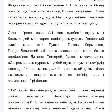
Шоқанның корпуста бірге оқыған Г.Н. Потанин: « Өзінің
орыс жолдастарын басып озып, Шоқан тез жетілді... Оған
талайлар ақ назар аударды. Ол сондай қабілетті еді және
оқу орнына түспей тұрып ақ сурет сала білетін», дейді.
Оған әсіресе орыс тілі мен әдебиеті оқытушысы
Костылецкий мен тарих пәнінің оқытушысы Гонсевский
күшті ықпал етті. Пушкин, Гоголь, Лермонтов,
Герцен,Белинский т.б. орыс классиктерін және батыс
әдебиетінен Диккенс, Теккерей, Руссо шығармаларын,
«Современник» журналын үзбей оқып, әлеуметтік өмірдің
және әдебиет ағымының қай бағытта, қалай дамып бара
жатқандығын аңғара алатын, өз кезінің саналы
азаматының бірі болған.
1852 жылы Костылецкийдің көмегімен Шоқан көрнекті
шығыс зерттеушісі, Петербург университетінің
профессоры И.Н. Березинмен танысады. Березин Шоқан
жинаған қазақтың ауыз әдебиеті нұсқаларын, «Қозы