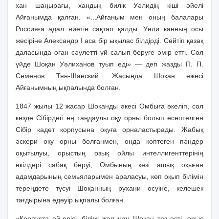
хан шаңырағы, хандық билік Уәлидің кіші әйелі
Айғанымда қалған. «...Айғаным мен оның балалары
Россияға адал ниетін сақтап қалды. Уәли канның осы
жесіріне Александр I аса бір ықылас білдірді. Сөйтіп қазақ
даласында оған сәулетті үй салып беруге әмір етті. Сол
үйде Шоқан Уәлиханов туып еді» — деп жазды П. П.
Семенов Тян-Шанский. Жасында Шоқан әжесі
Айғанымның ықпалында болған.
1847 жылы 12 жасар Шоқанды әкесі Омбыға әкеліп, сол
кезде Сібірдегі ең таңдаулы оқу орны болып есептелген
Сібір кадет корпусына оқуға орналастырады. Жабық
әскери оқу орны болғанмен, онда көптеген пәндер
оқытылуы, орыстың озық ойлы интеллигенттерінің
өкілдері сабақ беруі, Омбының көзі ашық оқыған
адамдарының семьяларымен араласуы, көп оқып білімін
тереңдете түсуі Шоқанның рухани өсуіне, келешек
тағдырына едәуір ықпалы болған.
«Корпуста ой-өрісі, білімі жағынан Шоқан тез өсті, орыс