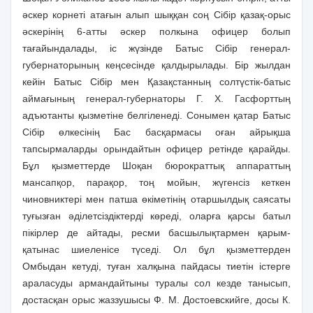
әскер корнеті атағын алып шыққан соң Сібір қазақ-орыс
әскерінің 6-атты әскер полкына офицер болып
тағайындалады, іс жүзінде Батыс Сібір генерал-
губернаторының кеңсесінде қалдырылады. Бір жылдан
кейін Батыс Сібір мен Қазақстанның солтүстік-батыс
аймағының генерал-губернаторы Г. X. Гасфорттың
адъютанты қызметіне белгіленеді. Сонымен қатар Батыс
Сібір өлкесінің Бас басқармасы оған айрықша
тапсырмаларды орындайтын офицер ретінде қарайды.
Бұл қызметтерде Шоқан бюрократтық аппараттың
мансапқор, парақор, тоң мойын, жүгенсіз кеткен
чиновниктері мен патша өкіметінің отаршылдық саясаты
туғызған әділетсіздіктерді көреді, оларға қарсы батыл
пікірлер де айтады, ресми басшылықтармен қарым-
қатынас шиеленісе түседі. Ол бұл қызметтерден
Омбыдан кетуді, туған халқына пайдасы тиетін істерге
араласуды армандайтыны туралы сол кезде танысып,
достасқан орыс жаззушысы Ф. М. Достоевскийге, досы К.