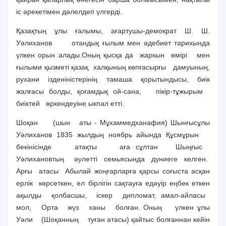
іс әрекетімен дәлелдеп үлгерді.
Қазақтың ұлы ғалымы, ағартушы-демократ Ш. Ш.
Уәлиханов
отандық ғылым мен әдебиет тарихында
үлкен орын алады.Оның қысқа да
жаркын
өмірі
мен
ғылыми қызметі қазақ
халқының көпғасырғы
дамуының,
рухани ізденіністерінің тамаша қорытындысы, биік
жалғасы болды, қоғамдық ой-сана,
пікір-тұжырым
биіктей
өркендеуіне ыкпал етті.
Шоқан
(шын
аты - Мұхаммедханафия) Шынғысұлы
Уәлиханов 1835 жылдың ноябрь айында Құсмұрын
бекінісінде
атақты
аға сұлтан
Шыңғыс
Уәлихановтың
әулетті
семьясында
дүниеге
келген.
Арғы
атасы
Абылай жоңғарларға қарсы соғыста асқан
ерлік
көрсеткен, ел бірлігін сақтауға едәуір еңбек еткен
ақылды
қолбасшы,
іскер
дипломат,
амал-айласы
мол,
Орта
жүз
ханы
болған. Оның
үлкен ұлы
Уәли
(Шоқанның
туған атасы) қайтыс болғаннан кейін