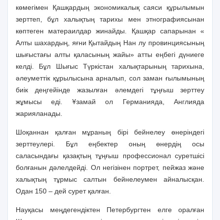
көмегімен Қашқардың экономикалық саяси құрылымын
зерттеп, бұл халықтың тарихы мен этнографиясынан
көптеген матераилдар жинайды. Қашқар сапарынан «
Алты шахардың, яғни Қытайдың Нан лу провинциясының
шығыстағы алты қаласының жайы» атты еңбегі дүниеге
келді. Бұл Шығыс Түркістан халықтарының тарихына,
әлеуметтік құрылысына арналып, сол заман ғылымының
биік деңгейінде жазылған әлемдегі тұңғыш зерттеу
жұмысы еді. Ұзамай ол Германияда, Англияда
жарияланады.
Шоқаннан қалған мұраның бірі бейнелеу өнеріндегі
зерттеулері. Бұл еңбектер оның өнердің осы
саласындағы қазақтың тұңғыш профессионал суретшісі
болғанын дәлелдейді. Ол негізінен портрет, пейжаз және
халықтың тұрмыс салтын бейнелеумен айналысқан.
Одан 150 – дей сурет қалған.
Науқасы меңдегендіктен Петербургтен елге оралған