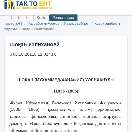
Вход
Регистрация
так то ЕНТ
/
Разработки уроков
/
Қазақ әдебиеті
/
Қазақ әдебиеті
тарихы
/
Шоқан Уәлиханов2
Шоқан Уәлиханов2
06.10.2011
12 014
0
ШОҚАН (МҰХАММЕД-ХАНАФИЯ) УӘЛИХАНҰЛЫ
(1835 -1865)
Шоқан (Мұхаммед Қанафия) Уәлиханов Шыңғысұлы
(1835 – 1865) – қазақтың ұлы ғалымы: ориенталист,
тарихшы, фольклоршы, этнограф, географ, ағартушы,
демократ. Әжесі бала күнінде «Шоқаным» деп еркелетіп
айтуымен, «Шоқан» аталып кеткен.