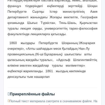
Риттердің еңбектерін баспаға әзірлеседі, неміс, ағылшын,
француз тілдеріндегі еңбектерді зерттейді. Шоқан
Петербургте Сыртқы Істер министрлігінің Азия
департаменті жанындағы Жоғары мектепте, География
қоғамында Шығыс Түркістан, Тянь-Шань, Қырғызстан
туралы лекция оқиды, университеттің тарих-философия
факультетінде лекцияларға қатысады.
1860
жылдары
Петербургте
Шоқанның ІЖоңғария
очерктері», «Алты шаһардын месе Қытайдың Нан-Лу
провинциясының (Кі-ші Бұхараның)
шығыстағы
алты
қаласының жағдайы туралы»,
«Адольф
Шлагинтвейттің
өліміне әкелген жағдайлар
туралы
мәліметтер»
еңбектері жарияланды.
1861
жылдың көктемінде
денсаулығы тым нашарлап
Прикреплённые файлы
Полный текст материала смотрите в скачиваемом файле. На