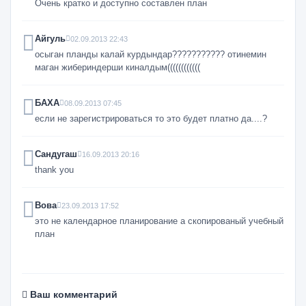
Очень кратко и доступно составлен план
Айгуль
02.09.2013 22:43
осыган планды калай курдындар??????????? отинемин
маган жибериндерши киналдым((((((((((((
БАХА
08.09.2013 07:45
если не зарегистрироваться то это будет платно да....?
Сандугаш
16.09.2013 20:16
thank you
Вова
23.09.2013 17:52
это не календарное планирование а скопированый учебный
план
Ваш комментарий